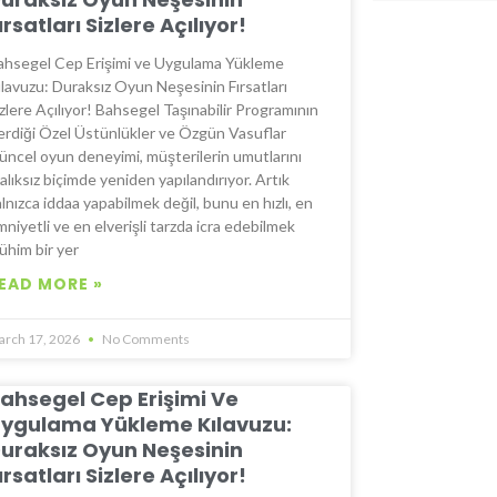
ırsatları Sizlere Açılıyor!
ahsegel Cep Erişimi ve Uygulama Yükleme
lavuzu: Duraksız Oyun Neşesinin Fırsatları
zlere Açılıyor! Bahsegel Taşınabilir Programının
erdiği Özel Üstünlükler ve Özgün Vasuflar
üncel oyun deneyimi, müşterilerin umutlarını
alıksız biçimde yeniden yapılandırıyor. Artık
lnızca iddaa yapabilmek değil, bunu en hızlı, en
niyetli ve en elverişli tarzda icra edebilmek
ühim bir yer
EAD MORE »
rch 17, 2026
No Comments
ahsegel Cep Erişimi Ve
ygulama Yükleme Kılavuzu:
uraksız Oyun Neşesinin
ırsatları Sizlere Açılıyor!