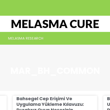
MELASMA CURE
MELASMA RESEARCH
MAR_BH_COMMON
Bahsegel Cep Erişimi Ve
B
Uygulama Yükleme Kılavuzu:
U
Duraksız Oyun Neşesinin
D