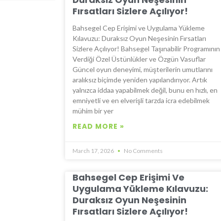
Fırsatları Sizlere Açılıyor!
Bahsegel Cep Erişimi ve Uygulama Yükleme
Kılavuzu: Duraksız Oyun Neşesinin Fırsatları
Sizlere Açılıyor! Bahsegel Taşınabilir Programının
Verdiği Özel Üstünlükler ve Özgün Vasuflar
Güncel oyun deneyimi, müşterilerin umutlarını
aralıksız biçimde yeniden yapılandırıyor. Artık
yalnızca iddaa yapabilmek değil, bunu en hızlı, en
emniyetli ve en elverişli tarzda icra edebilmek
mühim bir yer
READ MORE »
March 17, 2026
No Comments
Bahsegel Cep Erişimi Ve
Uygulama Yükleme Kılavuzu:
Duraksız Oyun Neşesinin
Fırsatları Sizlere Açılıyor!