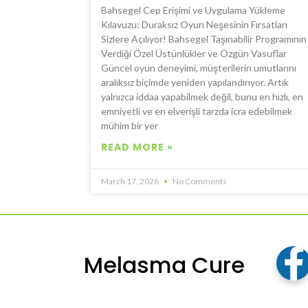
Bahsegel Cep Erişimi ve Uygulama Yükleme
Kılavuzu: Duraksız Oyun Neşesinin Fırsatları
Sizlere Açılıyor! Bahsegel Taşınabilir Programının
Verdiği Özel Üstünlükler ve Özgün Vasuflar
Güncel oyun deneyimi, müşterilerin umutlarını
aralıksız biçimde yeniden yapılandırıyor. Artık
yalnızca iddaa yapabilmek değil, bunu en hızlı, en
emniyetli ve en elverişli tarzda icra edebilmek
mühim bir yer
READ MORE »
March 17, 2026
No Comments
Melasma Cure