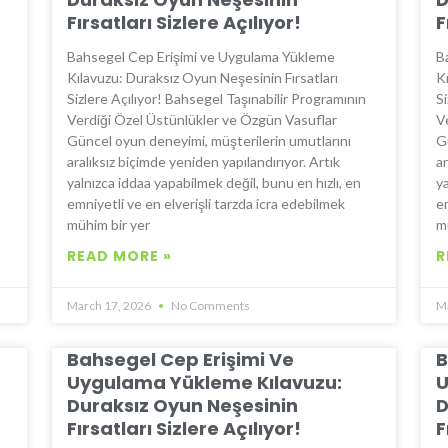
Fırsatları Sizlere Açılıyor!
F
Bahsegel Cep Erişimi ve Uygulama Yükleme
B
Kılavuzu: Duraksız Oyun Neşesinin Fırsatları
Kı
Sizlere Açılıyor! Bahsegel Taşınabilir Programının
Si
Verdiği Özel Üstünlükler ve Özgün Vasuflar
V
Güncel oyun deneyimi, müşterilerin umutlarını
G
aralıksız biçimde yeniden yapılandırıyor. Artık
ar
yalnızca iddaa yapabilmek değil, bunu en hızlı, en
ya
emniyetli ve en elverişli tarzda icra edebilmek
em
mühim bir yer
m
READ MORE »
R
March 17, 2026
No Comments
Ma
Bahsegel Cep Erişimi Ve
B
Uygulama Yükleme Kılavuzu:
U
Duraksız Oyun Neşesinin
D
Fırsatları Sizlere Açılıyor!
F