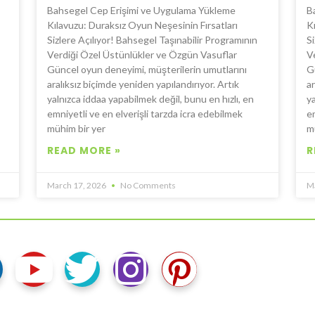
Bahsegel Cep Erişimi ve Uygulama Yükleme
B
Kılavuzu: Duraksız Oyun Neşesinin Fırsatları
Kı
Sizlere Açılıyor! Bahsegel Taşınabilir Programının
Si
Verdiği Özel Üstünlükler ve Özgün Vasuflar
V
Güncel oyun deneyimi, müşterilerin umutlarını
G
aralıksız biçimde yeniden yapılandırıyor. Artık
ar
yalnızca iddaa yapabilmek değil, bunu en hızlı, en
ya
emniyetli ve en elverişli tarzda icra edebilmek
em
mühim bir yer
m
READ MORE »
R
March 17, 2026
No Comments
Ma