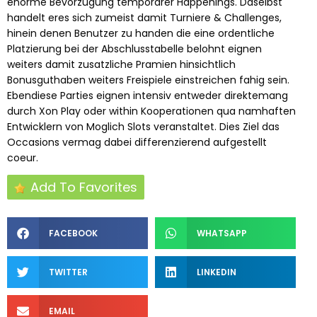
enorme Bevorzugung temporarer Happenings. Daselbst
handelt eres sich zumeist damit Turniere & Challenges,
hinein denen Benutzer zu handen die eine ordentliche
Platzierung bei der Abschlusstabelle belohnt eignen
weiters damit zusatzliche Pramien hinsichtlich
Bonusguthaben weiters Freispiele einstreichen fahig sein.
Ebendiese Parties eignen intensiv entweder direktemang
durch Xon Play oder within Kooperationen qua namhaften
Entwicklern von Moglich Slots veranstaltet. Dies Ziel das
Occasions vermag dabei differenzierend aufgestellt
coeur.
Add To Favorites
FACEBOOK
WHATSAPP
TWITTER
LINKEDIN
EMAIL