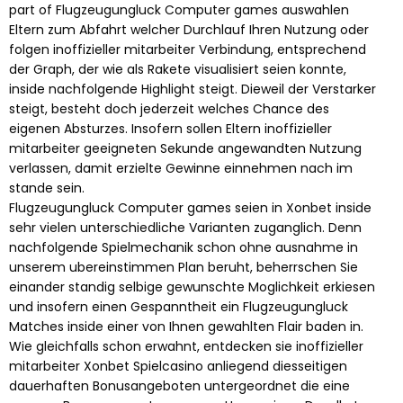
part of Flugzeugungluck Computer games auswahlen
Eltern zum Abfahrt welcher Durchlauf Ihren Nutzung oder
folgen inoffizieller mitarbeiter Verbindung, entsprechend
der Graph, der wie als Rakete visualisiert seien konnte,
inside nachfolgende Highlight steigt. Dieweil der Verstarker
steigt, besteht doch jederzeit welches Chance des
eigenen Absturzes. Insofern sollen Eltern inoffizieller
mitarbeiter geeigneten Sekunde angewandten Nutzung
verlassen, damit erzielte Gewinne einnehmen nach im
stande sein.
Flugzeugungluck Computer games seien in Xonbet inside
sehr vielen unterschiedliche Varianten zuganglich. Denn
nachfolgende Spielmechanik schon ohne ausnahme in
unserem ubereinstimmen Plan beruht, beherrschen Sie
einander standig selbige gewunschte Moglichkeit erkiesen
und insofern einen Gespanntheit ein Flugzeugungluck
Matches inside einer von Ihnen gewahlten Flair baden in.
Wie gleichfalls schon erwahnt, entdecken sie inoffizieller
mitarbeiter Xonbet Spielcasino anliegend diesseitigen
dauerhaften Bonusangeboten untergeordnet die eine