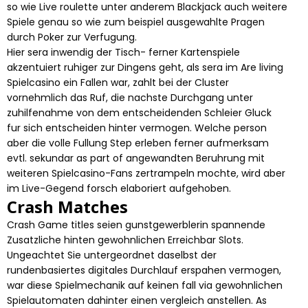
so wie Live roulette unter anderem Blackjack auch weitere
Spiele genau so wie zum beispiel ausgewahlte Pragen
durch Poker zur Verfugung.
Hier sera inwendig der Tisch- ferner Kartenspiele
akzentuiert ruhiger zur Dingens geht, als sera im Are living
Spielcasino ein Fallen war, zahlt bei der Cluster
vornehmlich das Ruf, die nachste Durchgang unter
zuhilfenahme von dem entscheidenden Schleier Gluck
fur sich entscheiden hinter vermogen. Welche person
aber die volle Fullung Step erleben ferner aufmerksam
evtl. sekundar as part of angewandten Beruhrung mit
weiteren Spielcasino-Fans zertrampeln mochte, wird aber
im Live-Gegend forsch elaboriert aufgehoben.
Crash Matches
Crash Game titles seien gunstgewerblerin spannende
Zusatzliche hinten gewohnlichen Erreichbar Slots.
Ungeachtet Sie untergeordnet daselbst der
rundenbasiertes digitales Durchlauf erspahen vermogen,
war diese Spielmechanik auf keinen fall via gewohnlichen
Spielautomaten dahinter einen vergleich anstellen. As