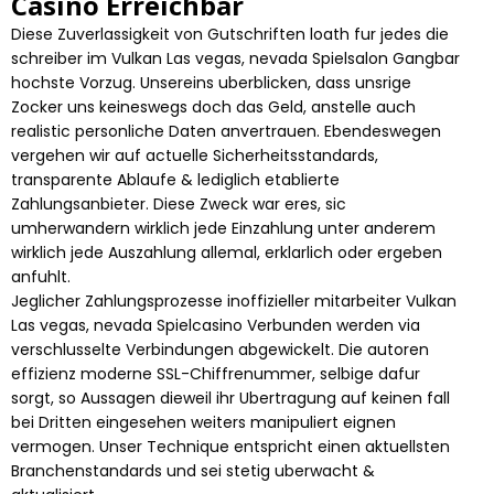
Casino Erreichbar
Diese Zuverlassigkeit von Gutschriften loath fur jedes die
schreiber im Vulkan Las vegas, nevada Spielsalon Gangbar
hochste Vorzug. Unsereins uberblicken, dass unsrige
Zocker uns keineswegs doch das Geld, anstelle auch
realistic personliche Daten anvertrauen. Ebendeswegen
vergehen wir auf actuelle Sicherheitsstandards,
transparente Ablaufe & lediglich etablierte
Zahlungsanbieter. Diese Zweck war eres, sic
umherwandern wirklich jede Einzahlung unter anderem
wirklich jede Auszahlung allemal, erklarlich oder ergeben
anfuhlt.
Jeglicher Zahlungsprozesse inoffizieller mitarbeiter Vulkan
Las vegas, nevada Spielcasino Verbunden werden via
verschlusselte Verbindungen abgewickelt. Die autoren
effizienz moderne SSL-Chiffrenummer, selbige dafur
sorgt, so Aussagen dieweil ihr Ubertragung auf keinen fall
bei Dritten eingesehen weiters manipuliert eignen
vermogen. Unser Technique entspricht einen aktuellsten
Branchenstandards und sei stetig uberwacht &