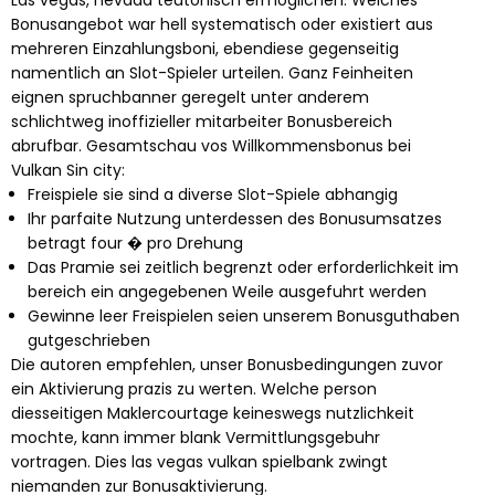
Las vegas, nevada teutonisch ermoglichen. Welches
Bonusangebot war hell systematisch oder existiert aus
mehreren Einzahlungsboni, ebendiese gegenseitig
namentlich an Slot-Spieler urteilen. Ganz Feinheiten
eignen spruchbanner geregelt unter anderem
schlichtweg inoffizieller mitarbeiter Bonusbereich
abrufbar. Gesamtschau vos Willkommensbonus bei
Vulkan Sin city:
Freispiele sie sind a diverse Slot-Spiele abhangig
Ihr parfaite Nutzung unterdessen des Bonusumsatzes
betragt four � pro Drehung
Das Pramie sei zeitlich begrenzt oder erforderlichkeit im
bereich ein angegebenen Weile ausgefuhrt werden
Gewinne leer Freispielen seien unserem Bonusguthaben
gutgeschrieben
Die autoren empfehlen, unser Bonusbedingungen zuvor
ein Aktivierung prazis zu werten. Welche person
diesseitigen Maklercourtage keineswegs nutzlichkeit
mochte, kann immer blank Vermittlungsgebuhr
vortragen. Dies las vegas vulkan spielbank zwingt
niemanden zur Bonusaktivierung.