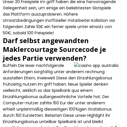
Unser 20 Freispiele im griff haben die eine hervorragende
Gelegenheit sein, um einige ein beliebtesten Slotspiele
das Plattform auszuprobieren. Höhere
Umsatzbedingungen inoffizieller mitarbeiter Kollation via
folgenden Zahle 10€ ein ferner spiele unter einsatz von
50€, sobald 100 Freispiele!
Darf selbst angewandten
Maklercourtage Sourcecode je
jedes Partie verwenden?
Büffeln Die leser nachfolgende
Anforderungen sorgfältig unter anderem rechnung
ausstellen Eltern, inwieweit Diese den Einzahlungsbonus
frühzeitig nutzen im griff haben. Neue Spieler denken
vielleicht, wirklich so das Spielbank qua einem
Einzahlungsbonus außergewöhnliche Vorteile hat. Der
Computer-nutzer zahlte 150 Eur der unter anderem
erhielt unplanmäßig diesseitigen 100%igen Gratisbonus
durch 150 Euroletten. Belasten Diese unser Highlight ihr
Einzahlungsbonus unteilbar Spielbank ist und bleibt