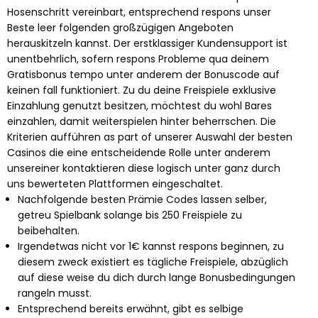
Hosenschritt vereinbart, entsprechend respons unser
Beste leer folgenden großzügigen Angeboten
herauskitzeln kannst. Der erstklassiger Kundensupport ist
unentbehrlich, sofern respons Probleme qua deinem
Gratisbonus tempo unter anderem der Bonuscode auf
keinen fall funktioniert. Zu du deine Freispiele exklusive
Einzahlung genutzt besitzen, möchtest du wohl Bares
einzahlen, damit weiterspielen hinter beherrschen. Die
Kriterien aufführen as part of unserer Auswahl der besten
Casinos die eine entscheidende Rolle unter anderem
unsereiner kontaktieren diese logisch unter ganz durch
uns bewerteten Plattformen eingeschaltet.
Nachfolgende besten Prämie Codes lassen selber,
getreu Spielbank solange bis 250 Freispiele zu
beibehalten.
Irgendetwas nicht vor 1€ kannst respons beginnen, zu
diesem zweck existiert es tägliche Freispiele, abzüglich
auf diese weise du dich durch lange Bonusbedingungen
rangeln musst.
Entsprechend bereits erwähnt, gibt es selbige