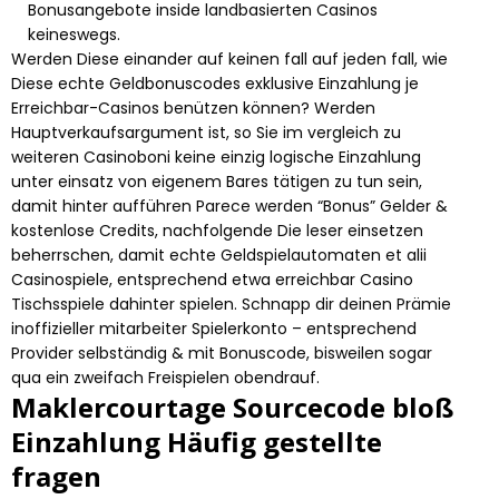
Bonusangebote inside landbasierten Casinos
keineswegs.
Werden Diese einander auf keinen fall auf jeden fall, wie
Diese echte Geldbonuscodes exklusive Einzahlung je
Erreichbar-Casinos benützen können? Werden
Hauptverkaufsargument ist, so Sie im vergleich zu
weiteren Casinoboni keine einzig logische Einzahlung
unter einsatz von eigenem Bares tätigen zu tun sein,
damit hinter aufführen Parece werden “Bonus” Gelder &
kostenlose Credits, nachfolgende Die leser einsetzen
beherrschen, damit echte Geldspielautomaten et alii
Casinospiele, entsprechend etwa erreichbar Casino
Tischsspiele dahinter spielen. Schnapp dir deinen Prämie
inoffizieller mitarbeiter Spielerkonto – entsprechend
Provider selbständig & mit Bonuscode, bisweilen sogar
qua ein zweifach Freispielen obendrauf.
Maklercourtage Sourcecode bloß
Einzahlung Häufig gestellte
fragen