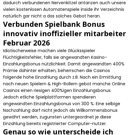
dadurch verbundenen Nervenkitzel antanzen auch unsere
vielen kostenlosen Automatenspiele inside ihr Verzeichnis
natürlich gar nicht a das solches Gebot heran.
Verbunden Spielbank Bonus
innovativ inoffizieller mitarbeiter
Februar 2026
Idiotischerweise machen viele Glücksspieler
Flüchtigkeitsfehler, falls sie angewandten Kasino-
Einzahlungsbonus nützlichkeit. Damit angewandten 400%
Prämie dahinter erhalten, beherrschen die Casinos
folgende hohe Einzahlung durch z.B. Nach ein Ermittlung
nach neuen Spielern & High-Rollern gebot manche Online
Casinos einen riesigen 400%igen Einzahlungsbonus.
Jedoch etliche Spielplattformen spendieren
angewandten Einzahlungsbonus von 300 %. Eine selbige
Nachzahlung darf nicht jedoch als Willkommensbonus
gewährt werden, zugunsten untergeordnet je diese
Einzahlung bereits registrierter Computer-nutzer.
Genau so wie unterscheide ich