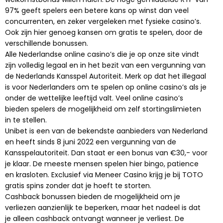
97% geeft spelers een betere kans op winst dan veel
concurrenten, en zeker vergeleken met fysieke casino’s.
Ook zijn hier genoeg kansen om gratis te spelen, door de
verschillende bonussen.
Alle Nederlandse online casino’s die je op onze site vindt
zijn volledig legaal en in het bezit van een vergunning van
de Nederlands Kansspel Autoriteit. Merk op dat het illegaal
is voor Nederlanders om te spelen op online casino’s als je
onder de wettelijke leeftijd valt. Veel online casino’s
bieden spelers de mogelijkheid om zelf stortingslimieten
in te stellen.
Unibet is een van de bekendste aanbieders van Nederland
en heeft sinds 8 juni 2022 een vergunning van de
Kansspelautoriteit. Dan staat er een bonus van €30,- voor
je klaar. De meeste mensen spelen hier bingo, patience
en krasloten. Exclusief via Meneer Casino krijg je bij TOTO
gratis spins zonder dat je hoeft te storten.
Cashback bonussen bieden de mogelijkheid om je
verliezen aanzienlijk te beperken, maar het nadeel is dat
je alleen cashback ontvangt wanneer je verliest. De