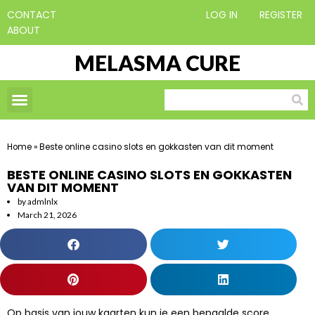
CONTACT
LOG IN
REGISTER
ABOUT
MELASMA CURE
Home
»
Beste online casino slots en gokkasten van dit moment
BESTE ONLINE CASINO SLOTS EN GOKKASTEN
VAN DIT MOMENT
by
admlnlx
March 21, 2026
Op basis van jouw kaarten kun je een bepaalde score