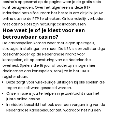
casino’s opgesomd op de pagina waar je de gratis slots
kunt terugvinden. Over het algemeen is deze RTP
inderdaad hetzelfde, maar het beste is om altijd bij jouw
online casino de RTP te checken. Onlosmakelijk verboden
met casino slots zijn natuurlijk casinobonussen.
Hoe weet je of je kiest voor een
betrouwbaar casino?
De casinospellen komen weer met eigen spelregels,
strategie, instellingen en meer. De KSA is een zelfstandige
toezichthouder op de Nederlandse markt voor
kansspelen, dit op aansturing van de Nederlandse
overheid. Spelers die 18 jaar of ouder zijn mogen hier
deelnemen aan kansspelen, tenzij ze in het CRUKS-
register staan.
Deze zorgt voor willekeurige uitslagen bij alle spellen die
tegen de software gespeeld worden.
Onze missie is jou te helpen in je zoektocht naar het
juiste online casino.
Inmiddels beschikt het ook over een vergunning van de
Nederlandse Kansspelautoriteit, waardoor het nu één