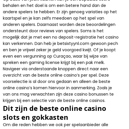
behalen en het doel is om een betere hand dan de
andere spelers te hebben. Er zijn genoeg variaties op het
kaartspel en je kan zelfs meedoen op het spel van
anderen spelers. Daarnaast worden deze beoordelingen
ondersteunt door reviews van spelers. Soms is het
mogelijk dat je met een no deposit-registratie het casino
kan verkennen. Dan heb je
betsixtyynl.com
gewoon pech
en ben je vrijwel zeker je geld voorgoed kwijt. Of je koopt
even een vergunning op Curaçao, waar bij wijze van
spreken een gaming license krijgt bij een pak melk.
Navigeer via onderstaande knoppen direct naar een
overzicht van de beste online casino’s per spel. Deze
voorselectie is al door ons gedaan en alleen de beste
online casino’s komen hiervoor in aanmerking. Zoals je
van ons mag verwachten zijn deze casino bonussen te
krijgen bij een selectie van de beste online casinos.
Dit zijn de beste online casino
slots en gokkasten
Om die reden hebben we ook per spelaanbieder alle