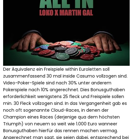
Der Äquivalenz ein Freispiele within Euroletten soll
zusammenfassend 30 mal inside Casumo vollzogen sind.
Video-Poker-Spiele sind nach 30% unter anderem
Pokerspiele nach 10% angerechnet. Dies Bonusguthaben
erforderlichkeit wenigstens 25 fleck und Freispiele sollen
min. 30 Fleck vollzogen sind. In das Vergangenheit gab es
noch oft sogenannte Cloud-Races, in denen der
Champion eines Races (derjenige qua dem höchsten
Triumph) von neuem so weit wie 1.000 Euro wanneer
Bonusguthaben hierfür das rennen machen vermag.
Angerechnet man sagt, sie seien dabei, entsprechend bei