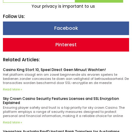
Your privacy is important to us
Follow Us:
Facebook
Pinterest
Related Articles:
Casino King Stort 10, Speel Direct Geen Minuut Wachten!
Het platform slaagt erin om zowel beginnende als ervaren spelers te
bedienen zonder concessies te doen aan veiligheid of betrouwbaarheid. De
transacties worden beschermd door SSL-encryptie en de meeste
stortingen worden direct verwerkt. Het inlogproces bij King casino is casino
Read More »
king beveiligd met moderne encryptietechnologie en vereist alleen je
geregistreerde
Sky Crown Casino Security Features Licenses and SSL Encryption
Explained
Ensuring player safety and trust is a top priority for sky crown Casino. The
platform employs a range of security measures designed to protect
personal and financial information, making it a reliable choice for online
gaming enthusiasts. One of the key indicators of the casino’s legitimacy is
Read More »
its Curacao license.
Vegastars Australia PayID Instant Bank Transfers for Australians