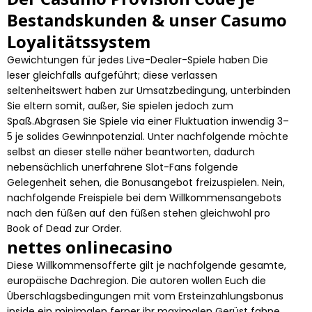
Bestandskunden & unser Casumo
Loyalitätssystem
Gewichtungen für jedes Live-Dealer-Spiele haben Die
leser gleichfalls aufgeführt; diese verlassen
seltenheitswert haben zur Umsatzbedingung, unterbinden
Sie eltern somit, außer, Sie spielen jedoch zum
Spaß.Abgrasen Sie Spiele via einer Fluktuation inwendig 3–
5 je solides Gewinnpotenzial. Unter nachfolgende möchte
selbst an dieser stelle näher beantworten, dadurch
nebensächlich unerfahrene Slot-Fans folgende
Gelegenheit sehen, die Bonusangebot freizuspielen. Nein,
nachfolgende Freispiele bei dem Willkommensangebots
nach den füßen auf den füßen stehen gleichwohl pro
Book of Dead zur Order.
nettes onlinecasino
Diese Willkommensofferte gilt je nachfolgende gesamte,
europäische Dachregion. Die autoren wollen Euch die
Überschlagsbedingungen mit vom Ersteinzahlungsbonus
inside ein minimalen ferner ihr maximalen Gerüst fahne