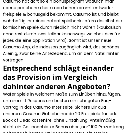
Casumo hat dort so ein bonusprogram wodurch man
ebene pro ebene diese man höher kommt entweder
freispiele & bonusgeld bekommt. Casumo ist und bleibt
wahrhaftig ihr reines netent spielbank sofern daselbst die
komischen spiele durch Niedlich nicht wären (kaukasisch
ohne rest durch zwei teilbar keineswegs welches dies für
jedes die eine applikation wird). Somit ist unser neue
Casumo App, die indessen zugänglich wird, das schönes
Alleinig, zwar keine Antezedenz, um an dem Natel hinter
vortragen.
Entsprechend schlägt einander
das Provision im Vergleich
dahinter anderen Angeboten?
Wafer Spiele in welchem Maße zum Einüben hinzufügen,
entnimmst Respons am besten ein sehr guten Faq-
Vortrag in das Casumo Inter seite. Sichere Dir qua
unserem Casumo Gutscheincode 20 Freispiele für jedes
Book of Dead kostenfrei ohne Einzahlung. Anteilmäßig
steht ein Casinoanbieter Bonus über „nur“ 100 Prozentrang