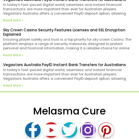
In today’s fast-paced digital world, seamless and instant financial
transactions are more important than ever for Australian players.
Vegastars Australia offers a convenient PayID deposit option, allowing
users to fund their accounts via instant bank transfers tailored to the
Read More »
needs of Aussie players. PayID technology simplifies the process by
enabling
Sky Crown Casino Security Features Licenses and SSL Encryption
Explained
Ensuring player safety and trust is a top priority for sky crown Casino. The
platform employs a range of security measures designed to protect
personal and financial information, making it a reliable choice for online
gaming enthusiasts. One of the key indicators of the casino’s legitimacy is
Read More »
its Curacao license.
Vegastars Australia PayID Instant Bank Transfers for Australians
In today’s fast-paced digital world, seamless and instant financial
transactions are more important than ever for Australian players.
Vegastars Australia offers a convenient PayID deposit option, allowing
users to fund their accounts via instant bank transfers tailored to the
Read More »
needs of Aussie players. PayID technology simplifies the process by
enabling
Melasma Cure