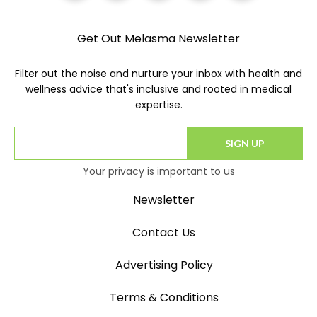
Get Out Melasma Newsletter
Filter out the noise and nurture your inbox with health and
wellness advice that's inclusive and rooted in medical
expertise.
SIGN UP
Your privacy is important to us
Newsletter
Contact Us
Advertising Policy
Terms & Conditions