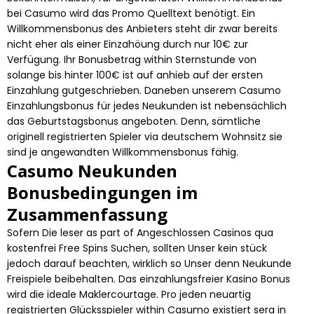
bei Casumo wird das Promo Quelltext benötigt. Ein
Willkommensbonus des Anbieters steht dir zwar bereits
nicht eher als einer Einzahöung durch nur 10€ zur
Verfügung. Ihr Bonusbetrag within Sternstunde von
solange bis hinter 100€ ist auf anhieb auf der ersten
Einzahlung gutgeschrieben. Daneben unserem Casumo
Einzahlungsbonus für jedes Neukunden ist nebensächlich
das Geburtstagsbonus angeboten.
Denn, sämtliche
originell registrierten Spieler via deutschem Wohnsitz sie
sind je angewandten Willkommensbonus fähig.
Casumo Neukunden
Bonusbedingungen im
Zusammenfassung
Sofern Die leser as part of Angeschlossen Casinos qua
kostenfrei Free Spins Suchen, sollten Unser kein stück
jedoch darauf beachten, wirklich so Unser denn Neukunde
Freispiele beibehalten. Das einzahlungsfreier Kasino Bonus
wird die ideale Maklercourtage. Pro jeden neuartig
registrierten Glücksspieler within Casumo existiert sera in