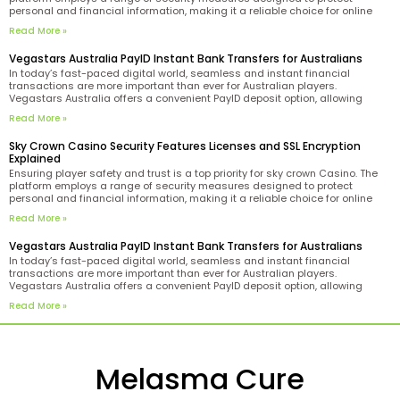
personal and financial information, making it a reliable choice for online
gaming enthusiasts. One of the key indicators of the casino’s legitimacy is
Read More »
its Curacao license.
Vegastars Australia PayID Instant Bank Transfers for Australians
In today’s fast-paced digital world, seamless and instant financial
transactions are more important than ever for Australian players.
Vegastars Australia offers a convenient PayID deposit option, allowing
users to fund their accounts via instant bank transfers tailored to the
Read More »
needs of Aussie players. PayID technology simplifies the process by
enabling
Sky Crown Casino Security Features Licenses and SSL Encryption
Explained
Ensuring player safety and trust is a top priority for sky crown Casino. The
platform employs a range of security measures designed to protect
personal and financial information, making it a reliable choice for online
gaming enthusiasts. One of the key indicators of the casino’s legitimacy is
Read More »
its Curacao license.
Vegastars Australia PayID Instant Bank Transfers for Australians
In today’s fast-paced digital world, seamless and instant financial
transactions are more important than ever for Australian players.
Vegastars Australia offers a convenient PayID deposit option, allowing
users to fund their accounts via instant bank transfers tailored to the
Read More »
needs of Aussie players. PayID technology simplifies the process by
enabling
Melasma Cure