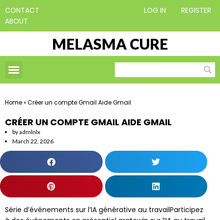
CONTACT
LOG IN
REGISTER
ABOUT
MELASMA CURE
Home
»
Créer un compte Gmail Aide Gmail
CRÉER UN COMPTE GMAIL AIDE GMAIL
by
admlnlx
March 22, 2026
Série d’événements sur l’IA générative au travailParticipez