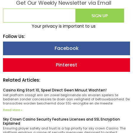
Get Our Weekly Newsletter via Email
SIGN UP
Your privacy is important to us
Follow Us:
Facebook
Pinterest
Related Articles:
Casino King Stort 10, Speel Direct Geen Minuut Wachten!
Het platform slaagt erin om zowel beginnende als ervaren spelers te
bedienen zonder concessies te doen aan veiligheid of betrouwbaarheid. De
transacties worden beschermd door SSL-encryptie en de meeste
stortingen worden direct verwerkt. Het inlogproces bij King casino is casino
Read More »
king beveiligd met moderne encryptietechnologie en vereist alleen je
geregistreerde
Sky Crown Casino Security Features Licenses and SSL Encryption
Explained
Ensuring player safety and trust is a top priority for sky crown Casino. The
platform employs a range of security measures designed to protect