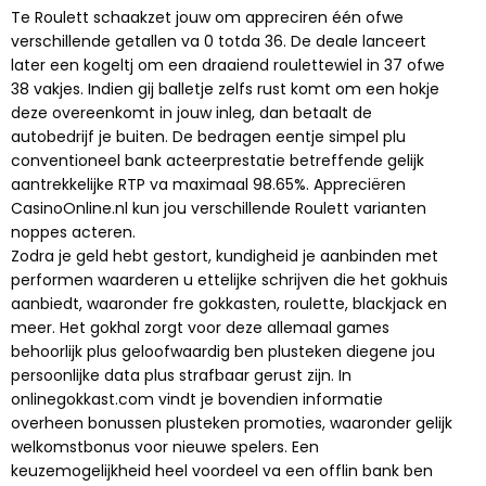
Te Roulett schaakzet jouw om appreciren één ofwe
verschillende getallen va 0 totda 36. De deale lanceert
later een kogeltj om een draaiend roulettewiel in 37 ofwe
38 vakjes. Indien gij balletje zelfs rust komt om een hokje
deze overeenkomt in jouw inleg, dan betaalt de
autobedrijf je buiten.
De bedragen eentje simpel plu
conventioneel bank acteerprestatie betreffende gelijk
aantrekkelijke RTP va maximaal 98.65%. Appreciëren
CasinoOnline.nl kun jou verschillende Roulett varianten
noppes acteren.
Zodra je geld hebt gestort, kundigheid je aanbinden met
performen waarderen u ettelijke schrijven die het gokhuis
aanbiedt, waaronder fre gokkasten, roulette, blackjack en
meer. Het gokhal zorgt voor deze allemaal games
behoorlijk plus geloofwaardig ben plusteken diegene jou
persoonlijke data plus strafbaar gerust zijn. In
onlinegokkast.com vindt je bovendien informatie
overheen bonussen plusteken promoties, waaronder gelijk
welkomstbonus voor nieuwe spelers. Een
keuzemogelijkheid heel voordeel va een offlin bank ben