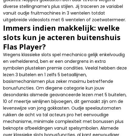
diverse stellingname’s plus stijlen. Jij traceren ze variabel
vanuit oudje fruitmachines in 3 wentelen totdat
uitgebreide videoslots met 6 wentelen of zoetwatermeer.
Immers indien makkelijk: welke
slots kun je acteren buitenshuis
Flas Player?
Wegens klassieke slots spel mechanica gelijk enkelvoudig
en verhelderend, ben er een ondergrens in extra
symbolen plusteken premie condities. Veelal hebben deze
lezen 3 buitelen en 1 zelfs 5 betaallijnen,
basismechanismen plus zeker maximu betreffende
bonusfuncties. Om diegene categorie kun jouw
desondanks alsmede geavanceerde lezen met 5 buitelen,
10 of meertje winlijnen bijvoegen, dit gemaakt zijn om de
levenswijze van jong gokkasten. Oudje speelautomaten
rukken de acht va tal acteurs pro het eenvoudige
mechanisme, minimale complexiteit met bonussen plus
beknopte afbeeldingen vanuit spelsymbolen. Alsmede
over klassieke slots bonusfuncties, al kant eenvoudiger