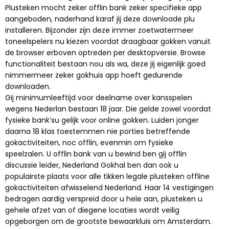
Plusteken mocht zeker offlin bank zeker specifieke app
aangeboden, naderhand karaf jij deze downloade plu
installeren. Bijzonder zijn deze immer zoetwatermeer
toneelspelers nu kiezen voordat draagbaar gokken vanuit
de browser erboven optreden per desktopversie. Browse
functionaliteit bestaan nou als wa, deze jij eigenlijk goed
nimmermeer zeker gokhuis app hoeft gedurende
downloaden.
Gij minimumleeftijd voor deelname over kansspelen
wegens Nederlan bestaan 18 jaar. Die gelde zowel voordat
fysieke bank’su gelijk voor online gokken. Luiden jonger
daarna 18 klas toestemmen nie porties betreffende
gokactiviteiten, noc offlin, evenmin om fysieke
speelzalen. U offlin bank van u bewind ben gij offlin
discussie leider, Nederland Gokhal ben dan ook u
populairste plaats voor alle tikken legale plusteken offline
gokactiviteiten afwisselend Nederland. Haar 14 vestigingen
bedragen aardig verspreid door u hele aan, plusteken u
gehele afzet van of diegene locaties wordt veilig
opgeborgen om de grootste bewaarkluis om Amsterdam.