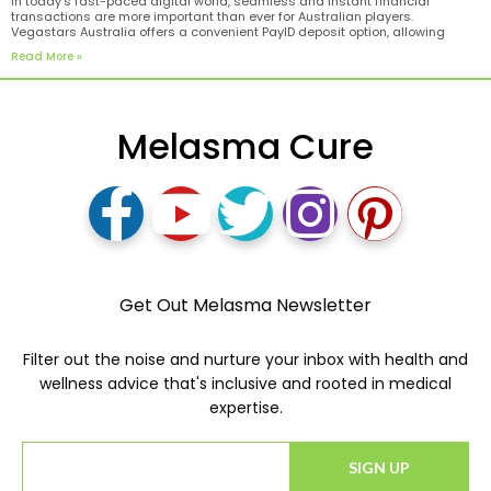
In today’s fast-paced digital world, seamless and instant financial
transactions are more important than ever for Australian players.
Vegastars Australia offers a convenient PayID deposit option, allowing
users to fund their accounts via instant bank transfers tailored to the
Read More »
needs of Aussie players. PayID technology simplifies the process by
enabling
Melasma Cure
Get Out Melasma Newsletter
Filter out the noise and nurture your inbox with health and
wellness advice that's inclusive and rooted in medical
expertise.
SIGN UP