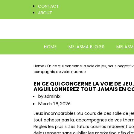
CONTACT
ABOUT
HOME
MELASMA BLOGS
MELASM
Home
»
En ce qui concerne la voie de jeu, nous negatif v
compagnie de votre nuance
EN CE QUI CONCERNE LA VOIE DE JE
AIGUILLONNEREZ TOUT JAMAIS EN 
by
admlnlx
March 19, 2026
Jeux incomparables :Au cours de ces salle de jeu
tout acheter pas la, accompagnes de vos theme
Regles les plus s :Les futurs casinos redoivent c
delassement sans oublier les marketing afin d’avo