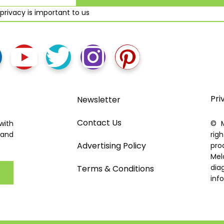
privacy is important to us
Pri
Newsletter
Contact Us
with
© M
 and
rig
Advertising Policy
pro
Mel
dia
Terms & Conditions
inf