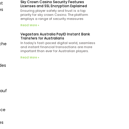
Sky Crown Casino Security Features
nt
to the needs of Aussie players. PayID
Licenses and SSL Encryption Explained
technology simplifies the process by enabling
es
Ensuring player safety and trust is a top
priority for sky crown Casino. The platform
employs a range of security measures
designed to protect personal and financial
Read More »
information, making it a reliable choice for
online gaming enthusiasts. One of the key
Vegastars Australia PayID Instant Bank
indicators of the casino’s legitimacy is its
Transfers for Australians
Curacao license.
In today’s fast-paced digital world, seamless
oche
and instant financial transactions are more
important than ever for Australian players.
Vegastars Australia offers a convenient PayID
Read More »
deposit option, allowing users to fund their
accounts via instant bank transfers tailored
 des
to the needs of Aussie players. PayID
technology simplifies the process by enabling
sauf
 ce
es