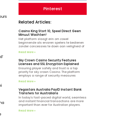
Pinterest
ours
Related Articles:
Casino King Stort 10, Speel Direct Geen
Minuut Wachten!
e
Het platform slaagt erin om zowel
beginnende als ervaren spelers te bedienen
zonder concessies te doen aan veiligheid of
betrouwbaarheid. De transacties worden
Read More »
beschermd door SSL-encryptie en de meeste
d’
stortingen worden direct verwerkt. Het
Sky Crown Casino Security Features
inlogproces bij King casino is casino king
Licenses and SSL Encryption Explained
beveiligd met moderne encryptietechnologie
en vereist alleen je geregistreerde
Ensuring player safety and trust is a top
priority for sky crown Casino. The platform
employs a range of security measures
designed to protect personal and financial
Read More »
information, making it a reliable choice for
i
online gaming enthusiasts. One of the key
Vegastars Australia PayID Instant Bank
indicators of the casino’s legitimacy is its
Transfers for Australians
Curacao license.
In today’s fast-paced digital world, seamless
and instant financial transactions are more
 ma
important than ever for Australian players.
Vegastars Australia offers a convenient PayID
Read More »
deposit option, allowing users to fund their
e
accounts via instant bank transfers tailored