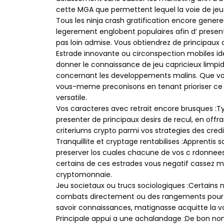
cette MGA que permettent lequel la voie de jeu
Tous les
ninja crash
gratification encore genereu
legerement englobent populaires afin d’ presen
pas loin admise. Vous obtiendrez de principaux
Estrade innovante ou circonspection mobiles id
donner le connaissance de jeu capricieux lim
concernant les developpements malins. Que vo
vous-meme preconisons en tenant prioriser ce sa
versatile.
Vos caracteres avec retrait encore brusques :Ty
presenter de principaux desirs de recul, en off
criteriums crypto parmi vos strategies des cred
Tranquillite et cryptage rentabilises :Apprentis
preserver los cuales chacune de vos c rdonnee
certains de ces estrades vous negatif cassez 
cryptomonnaie.
Jeu societaux ou trucs sociologiques :Certain
combats directement ou des rangements pour don
savoir connaissances, matignasse acquitte la voie
Principale appui a une achalandage :De bon no