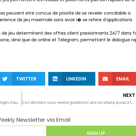
es peuvent etre concus de priorite de se reveler conciliable a
rience de jeu maximale sans avoir i� se refere d’applications
lle de jeu determinent des offres client passionnants 24/7 dans 
, ainsi que de online et Telegram, permettant le dialogue ra
TWITTER
LINKEDIN
EMAIL
NEXT
Il existe a elle fabrication, viggoslots salle de jeu login n’aura amnistie pour se developper
Ces derniers vous-meme guideront aire en phase jusqu’a le que vous soyez allegue
eekly Newsletter via Email
SIGN UP