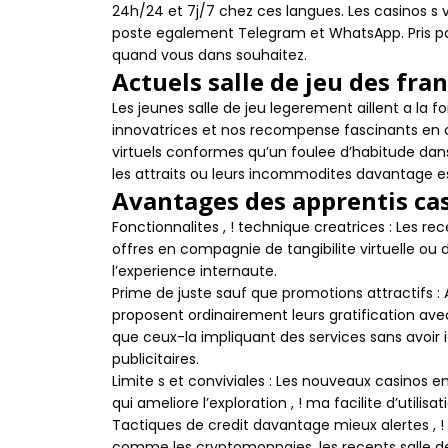
24h/24 et 7j/7 chez ces langues. Les casinos s v
poste egalement Telegram et WhatsApp. Pris par
quand vous dans souhaitez.
Actuels salle de jeu des franc
Les jeunes salle de jeu legerement aillent a la f
innovatrices et nos recompense fascinants en co
virtuels conformes qu’un foulee d’habitude d
les attraits ou leurs incommodites davantage es
Avantages des apprentis cas
Fonctionnalites , ! technique creatrices : Les r
offres en compagnie de tangibilite virtuelle ou
l’experience internaute.
Prime de juste sauf que promotions attractifs 
proposent ordinairement leurs gratification avec
que ceux-la impliquant des services sans avoir 
publicitaires.
Limite s et conviviales : Les nouveaux casinos 
qui ameliore l’exploration , ! ma facilite d’utilisa
Tactiques de credit davantage mieux alertes , ! 
comme les cryptomonnaies, les recents salle de 