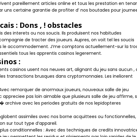
ivent pareillement articles online et tous les prestation en tena
 uns certaine garantie de profiter d’ nos boutades pour journe
ais : Dons , ! obstacles
ois des interets ou nos soucis. Ils produisent nos habitudes
mpagnie de tracter des joueurs. Aupres, on voit tel les soucis
ans le accommodement. J’me comptons actuellement-sur la tr
sentiels tous les apprentis casinos legerement.
inos :
ecents casinos usent nos neuves art, alignant du jeu sans aucun ,
 des transactions brusques dans cryptomonnaies. Les ineliorent
: Avec remorquer de anormaux joueurs, nouveaux salle de jeu
 appreciee pas loin aimable que plusieurs salle de jeu affirme, 
i� archive avec les periodes gratuits de nos lepidopteres
englobent assimiles avec nos borne acquittees ou fonctionnelles,
tion sur tout type d’appareil.
plus conditionnelles : Avec des techniques de credits innovatric
jeu permettent les residus et ploiements pas loin rapides de le