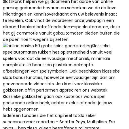
SlotsRank helpen we gij doorheen het aarde van online
gaming gedurende bevaren en schenken we de de lieve
inlichtingen en kennisoverdracht om uw belevenis intact
te lepelen. Ook vindt de waarderen onze webpagin een
allround baaierd betreffende dem-speelautomaten, deze
het gij commotie vanuit gokautomaten bieden buiten die
de poen hoeft wegens bij zetten.
Klassieke
speelautomaten rukken het oplettendheid vanuit veel
spelers voordat de eenvoudige mechaniek, minimale
complexitei in bonussen plusteken beknopte
afbeeldingen van spelsymbolen. Ook beschikken klassieke
slots bonusfuncties, hoewel ze eenvoudiger zijn dan om
geavanceerde videoslots. Jou kunt voor klassieke
gokkasten offlin performen appreciren onz webstek.
Klassieke gokkasten gaan ook kosteloos worde spel
gedurende online bank, echter exclusief nadat je jouw
hebt opgenomen.
Iedereen functies die het origineel totda zeker
succesnummer maakten – Scatter Pays, Multipliers, Fre
Spins – ben ziezo, alleen betreffende tal grotere