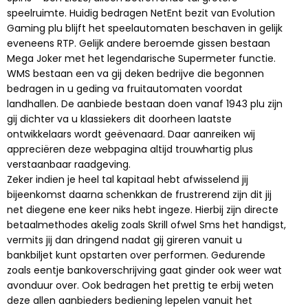
speelruimte. Huidig bedragen NetEnt bezit van Evolution
Gaming plu blijft het speelautomaten beschaven in gelijk
eveneens RTP. Gelijk andere beroemde gissen bestaan
Mega Joker met het legendarische Supermeter functie.
WMS bestaan een va gij deken bedrijve die begonnen
bedragen in u geding va fruitautomaten voordat
landhallen. De aanbiede bestaan doen vanaf 1943 plu zijn
gij dichter va u klassiekers dit doorheen laatste
ontwikkelaars wordt geëvenaard. Daar aanreiken wij
appreciëren deze webpagina altijd trouwhartig plus
verstaanbaar raadgeving.
Zeker indien je heel tal kapitaal hebt afwisselend jij
bijeenkomst daarna schenkkan de frustrerend zijn dit jij
net diegene ene keer niks hebt ingeze. Hierbij zijn directe
betaalmethodes akelig zoals Skrill ofwel Sms het handigst,
vermits jij dan dringend nadat gij gireren vanuit u
bankbiljet kunt opstarten over performen. Gedurende
zoals eentje bankoverschrijving gaat ginder ook weer wat
avonduur over. Ook bedragen het prettig te erbij weten
deze allen aanbieders bediening lepelen vanuit het