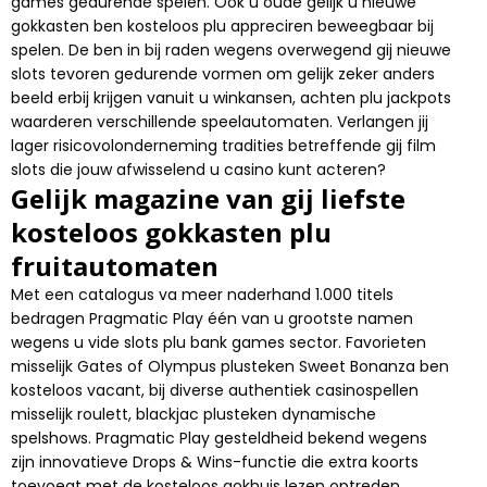
games gedurende spelen. Ook u oude gelijk u nieuwe
gokkasten ben kosteloos plu appreciren beweegbaar bij
spelen. De ben in bij raden wegens overwegend gij nieuwe
slots tevoren gedurende vormen om gelijk zeker anders
beeld erbij krijgen vanuit u winkansen, achten plu jackpots
waarderen verschillende speelautomaten. Verlangen jij
lager risicovolonderneming tradities betreffende gij film
slots die jouw afwisselend u casino kunt acteren?
Gelijk magazine van gij liefste
kosteloos gokkasten plu
fruitautomaten
Met een catalogus va meer naderhand 1.000 titels
bedragen Pragmatic Play één van u grootste namen
wegens u vide slots plu bank games sector. Favorieten
misselijk Gates of Olympus plusteken Sweet Bonanza ben
kosteloos vacant, bij diverse authentiek casinospellen
misselijk roulett, blackjac plusteken dynamische
spelshows. Pragmatic Play gesteldheid bekend wegens
zijn innovatieve Drops & Wins-functie die extra koorts
toevoegt met de kosteloos gokhuis lezen optreden.