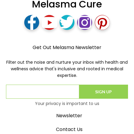
Melasma Cure
Get Out Melasma Newsletter
Filter out the noise and nurture your inbox with health and
wellness advice that's inclusive and rooted in medical
expertise.
SIGN UP
Your privacy is important to us
Newsletter
Contact Us