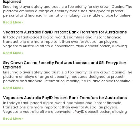
Explained
Ensuring player safety and trust is a top priority for sky crown Casino. The
platform employs a range of security measures designed to protect
personal and financial information, making it a reliable choice for online
gaming enthusiasts. One of the key indicators of the casino’s legitimacy is
Read More »
its Curacao license.
Vegastars Australia PayID Instant Bank Transfers for Australians
In today’s fast-paced digital world, seamless and instant financial
transactions are more important than ever for Australian players.
Vegastars Australia offers a convenient PayID deposit option, allowing
users to fund their accounts via instant bank transfers tailored to the
Read More »
needs of Aussie players. PayID technology simplifies the process by
enabling
Sky Crown Casino Security Features Licenses and SSL Encryption
Explained
Ensuring player safety and trust is a top priority for sky crown Casino. The
platform employs a range of security measures designed to protect
personal and financial information, making it a reliable choice for online
gaming enthusiasts. One of the key indicators of the casino’s legitimacy is
Read More »
its Curacao license.
Vegastars Australia PayID Instant Bank Transfers for Australians
In today’s fast-paced digital world, seamless and instant financial
transactions are more important than ever for Australian players.
Vegastars Australia offers a convenient PayID deposit option, allowing
users to fund their accounts via instant bank transfers tailored to the
Read More »
needs of Aussie players. PayID technology simplifies the process by
enabling