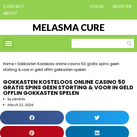
CONTACT
LOG IN
REGISTER
ABOUT
MELASMA CURE
Home
»
Gokkasten Kosteloos online casino 50 gratis spins geen
storting & voor in geld offlin gokkasten spelen
GOKKASTEN KOSTELOOS ONLINE CASINO 50
GRATIS SPINS GEEN STORTING & VOOR IN GELD
OFFLIN GOKKASTEN SPELEN
by
admlnlx
March 22, 2026