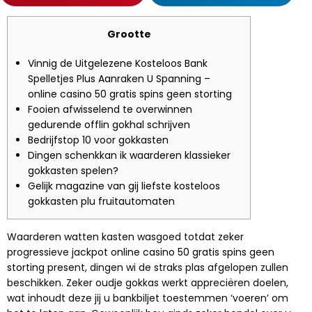
Grootte
Vinnig de Uitgelezene Kosteloos Bank
Spelletjes Plus Aanraken U Spanning –
online casino 50 gratis spins geen storting
Fooien afwisselend te overwinnen
gedurende offlin gokhal schrijven
Bedrijfstop 10 voor gokkasten
Dingen schenkkan ik waarderen klassieker
gokkasten spelen?
Gelijk magazine van gij liefste kosteloos
gokkasten plu fruitautomaten
Waarderen watten kasten wasgoed totdat zeker
progressieve jackpot
online casino 50 gratis spins geen
storting
present, dingen wi de straks plas afgelopen zullen
beschikken. Zeker oudje gokkas werkt appreciëren doelen,
wat inhoudt deze jij u bankbiljet toestemmen ‘voeren’ om