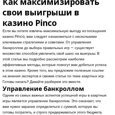
Как максимизировать
свои выигрыши в
казино Pinco
Если вы хотите извлечь максимальную выгоду из посещения
казино Pinco, вам следует ознакомиться с несколькими
ключевыми стратегиями и советами. От управления
банкроллом до выбора правильных игр — существует
множество способов увеличить свой шанс на выигрыш. В
этой статье мы подробно рассмотрим наиболее
эффективные методы, которые помогут вам добиться успеха
в этом казино. Кроме того, мы предложим полезные ссылки
на мнения экспертов и свежие статьи по теме азартных игр.
Готовы начать? Давайте разберем это вместе.
Управление банкроллом
Одним из самых важных аспектов успешной игры в азартные
игры является управление банкроллом. Это означает, что
вам нужно заранее определиться с суммой, которую вы
готовы потратить, и строго придерживаться этого бюджета.