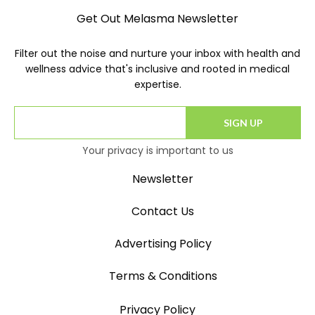
Get Out Melasma Newsletter
Filter out the noise and nurture your inbox with health and
wellness advice that's inclusive and rooted in medical
expertise.
SIGN UP
Your privacy is important to us
Newsletter
Contact Us
Advertising Policy
Terms & Conditions
Privacy Policy