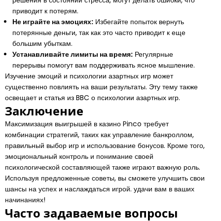
решения в состоянии стресса, могут делать ошибки, что
приводит к потерям.
Не играйте на эмоциях:
Избегайте попыток вернуть
потерянные деньги, так как это часто приводит к еще
большим убыткам.
Устанавливайте лимиты на время:
Регулярные
перерывы помогут вам поддерживать ясное мышление.
Изучение эмоций и психологии азартных игр может
существенно повлиять на ваши результаты. Эту тему также
освещает и
статья из BBC о психологии азартных игр
.
Заключение
Максимизация выигрышей в казино Pinco требует
комбинации стратегий, таких как управление банкроллом,
правильный выбор игр и использование бонусов. Кроме того,
эмоциональный контроль и понимание своей
психологической составляющей также играют важную роль.
Используя предложенные советы, вы сможете улучшить свои
шансы на успех и наслаждаться игрой. удачи вам в ваших
начинаниях!
Часто задаваемые вопросы