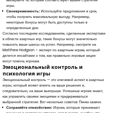
выбирайте те, которые соответствуют вашей стратегии
игры.
Своевременность:
Используйте предложения в срок,
чтобы получить максимальную выгоду. Например,
некоторые бонусы могут быть доступны только в
определенные дни.
Согласно последним исследованиям, сделанным экспертами
в области азартных игр, такие бонусы могут значительно
повысить ваши шансы на успех. Например, смотрите на
Matthew Hodgson – эксперт по азартным играм
, который
делится инсайтами о том, как правильно игровые акции
могут помочь игрокам.
Эмоциональный контроль и
психология игры
Эмоциональный контроль — это ключевой аспект в азартных
играх, который может влиять на ваши решения и,
следовательно, на ваши выигрыши. Успешные игроки знают,
как управлять своими эмоциями и придерживаться
выбранной стратегии. Вот несколько советов:
Пинко казино
Сохраняйте спокойствие:
Игроки, которые принимают