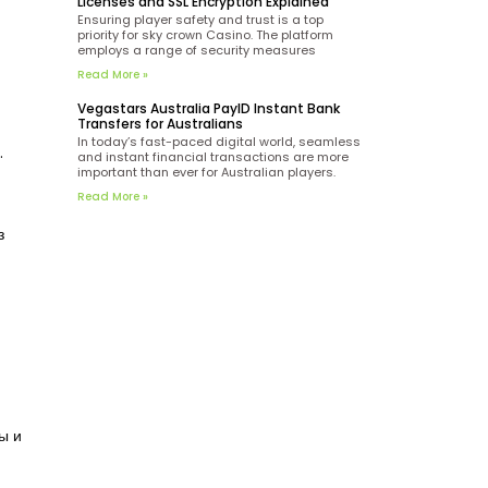
Licenses and SSL Encryption Explained
technology simplifies the process by enabling
Ensuring player safety and trust is a top
priority for sky crown Casino. The platform
employs a range of security measures
designed to protect personal and financial
Read More »
information, making it a reliable choice for
online gaming enthusiasts. One of the key
Vegastars Australia PayID Instant Bank
indicators of the casino’s legitimacy is its
Transfers for Australians
Curacao license.
In today’s fast-paced digital world, seamless
.
and instant financial transactions are more
important than ever for Australian players.
Vegastars Australia offers a convenient PayID
Read More »
deposit option, allowing users to fund their
accounts via instant bank transfers tailored
з
to the needs of Aussie players. PayID
technology simplifies the process by enabling
ы и