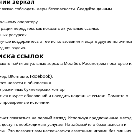
нии зеркал
ет важно соблюдать меры безопасности. Следуйте данным
альному оператору.
трации перед тем, как показать актуальные ссылки.
ных ресурсах.
 лучше воздержитесь от ее использования и ищите другие источники
едная задача.
иска ссылок
ожете найти актуальные зеркала Мостбет. Рассмотрим некоторые и
ер, ВКонтакте, Facebook).
тся новости и обновления.
 различных букмекерских контор.
ться в курсе обновлений и находить надежные ссылки. Помните о
о проверенные источники.
может показаться на первый взгляд. Используя предложенные метод
ь доступ к необходимым услугам. Не забывайте о безопасности и
лки. Это позволит вам наслаждаться азартными играми без лишних