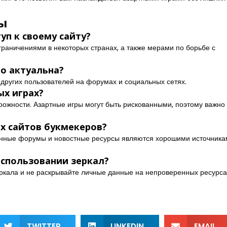
сы
уп к своему сайту?
раничениями в некоторых странах, а также мерами по борьбе с
ло актуальна?
 других пользователей на форумах и социальных сетях.
ых играх?
орожности. Азартные игры могут быть рискованными, поэтому важно
ах сайтов букмекеров?
нные форумы и новостные ресурсы являются хорошими источника
использовании зеркал?
ркала и не раскрывайте личные данные на непроверенных ресурса
TWITTER
LINKEDIN
EMAIL