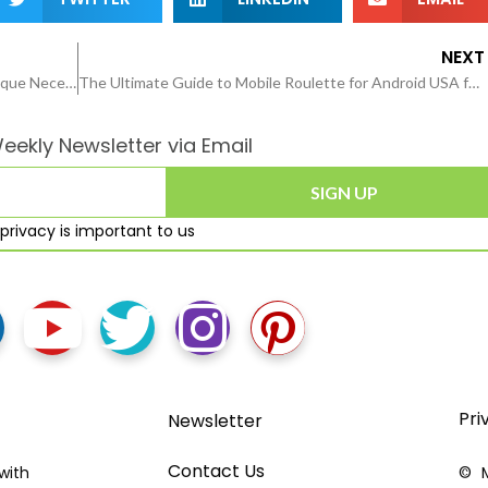
NEXT
El Mejor Casino de Ruleta para Novatos: Todo lo que Necesitas Saber
The Ultimate Guide to Mobile Roulette for Android USA for Mac
eekly Newsletter via Email
SIGN UP
privacy is important to us
Pri
Newsletter
Contact Us
with
© M