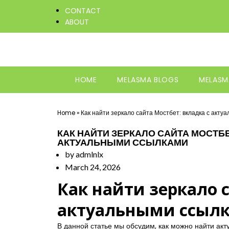
CONTACT
ABOUT
HOME
MELASMA BLOGS
MELASM
Home
»
Как найти зеркало сайта Мостбет: вкладка с акту
КАК НАЙТИ ЗЕРКАЛО САЙТА МОСТБЕ
АКТУАЛЬНЫМИ ССЫЛКАМИ
by
admlnlx
March 24, 2026
Как найти зеркало 
актуальными ссыл
В данной статье мы обсудим, как можно найти акт