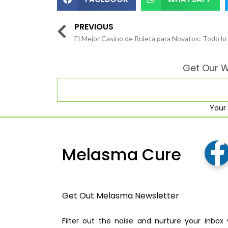
PREVIOUS
Get Our W
Your 
Melasma Cure
Get Out Melasma Newsletter
Filter out the noise and nurture your inbox 