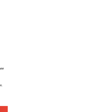
ми
х.