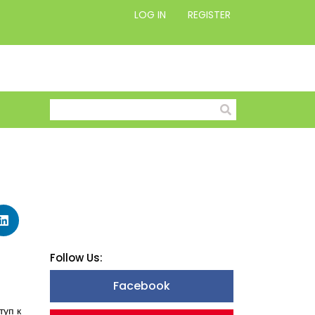
LOG IN
REGISTER
Follow Us:
Facebook
туп к