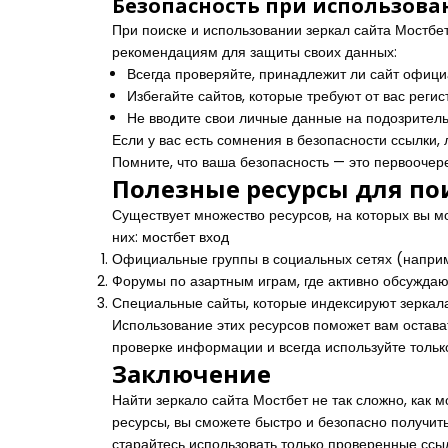
Безопасность при использова
При поиске и использовании зеркал сайта Мостб
рекомендациям для защиты своих данных:
Всегда проверяйте, принадлежит ли сайт офици
Избегайте сайтов, которые требуют от вас регис
Не вводите свои личные данные на подозритель
Если у вас есть сомнения в безопасности ссылки,
Помните, что ваша безопасность — это первоочер
Полезные ресурсы для по
Существует множество ресурсов, на которых вы м
них:
мостбет вход
Официальные группы в социальных сетях (наприм
Форумы по азартным играм, где активно обсуждаю
Специальные сайты, которые индексируют зеркала
Использование этих ресурсов поможет вам остава
проверке информации и всегда используйте тольк
Заключение
Найти зеркало сайта Мостбет не так сложно, как 
ресурсы, вы сможете быстро и безопасно получит
старайтесь использовать только проверенные ссы