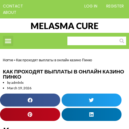
CONTACT
LOG IN
REGISTER
ABOUT
MELASMA CURE
Home
»
Как проходят выплаты в онлайн казино Пинко
КАК ПРОХОДЯТ ВЫПЛАТЫ В ОНЛАЙН КАЗИНО
ПИНКО
by
admlnlx
March 19, 2026