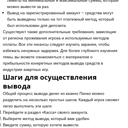
лимиты на минимальные и максимальные суммы, которые
можно вывести за раз.
Вывод на зарегистрированный аккаунт – средства могут
быть выведены только на тот платежный метод, который
был использован для депозита.
Существуют также дополнительные требования, зависящие
от региона проживания игрока и используемых методов
оплаты. Все эти нюансы следует изучить заранее, чтобы
избежать ненужных задержек. Для более глубокого изучения
темы, вы можете ознакомиться с материалом о
прибыльности конкретных методов вывода средств в
индустрии азартных игр
.
Шаги для осуществления
вывода
Общий процесс вывода денег из казино Пинко можно
разделить на несколько простых шагов. Каждый игрок сможет
легко выполнить эти шаги:
Перейдите в раздел «Касса» своего аккаунта.
Выберите метод вывода, который вам удобен.
Введите сумму, которую хотите вывести.