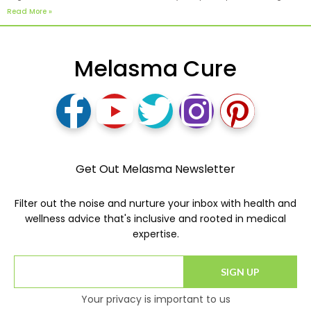
users to fund their accounts via instant bank transfers tailored to the
Read More »
needs of Aussie players. PayID technology simplifies the process by
enabling
Melasma Cure
Get Out Melasma Newsletter
Filter out the noise and nurture your inbox with health and
wellness advice that's inclusive and rooted in medical
expertise.
SIGN UP
Your privacy is important to us