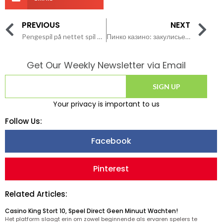
PREVIOUS
NEXT
Pengespil på nettet spil omkring penge uden indskud i februar 2026
Пинко казино: закулисье крупье и их секреты
Get Our Weekly Newsletter via Email
SIGN UP
Your privacy is important to us
Follow Us:
Facebook
Pinterest
Related Articles:
Casino King Stort 10, Speel Direct Geen Minuut Wachten!
Het platform slaagt erin om zowel beginnende als ervaren spelers te