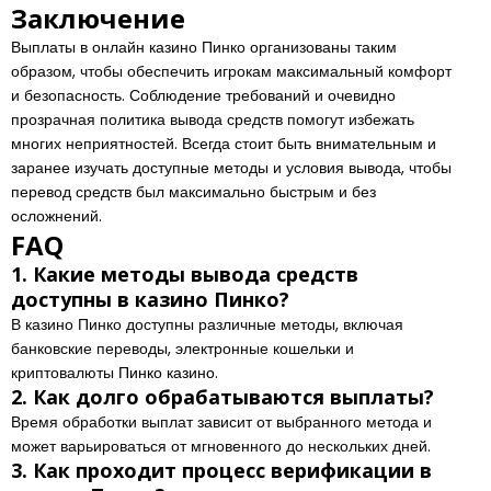
Заключение
Выплаты в онлайн казино Пинко организованы таким
образом, чтобы обеспечить игрокам максимальный комфорт
и безопасность. Соблюдение требований и очевидно
прозрачная политика вывода средств помогут избежать
многих неприятностей. Всегда стоит быть внимательным и
заранее изучать доступные методы и условия вывода, чтобы
перевод средств был максимально быстрым и без
осложнений.
FAQ
1. Какие методы вывода средств
доступны в казино Пинко?
В казино Пинко доступны различные методы, включая
банковские переводы, электронные кошельки и
криптовалюты
Пинко казино
.
2. Как долго обрабатываются выплаты?
Время обработки выплат зависит от выбранного метода и
может варьироваться от мгновенного до нескольких дней.
3. Как проходит процесс верификации в