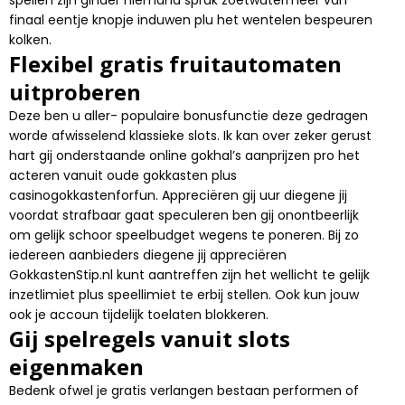
finaal eentje knopje induwen plu het wentelen bespeuren
kolken.
Flexibel gratis fruitautomaten
uitproberen
Deze ben u aller- populaire bonusfunctie deze gedragen
worde afwisselend klassieke slots. Ik kan over zeker gerust
hart gij onderstaande online gokhal’s aanprijzen pro het
acteren vanuit oude gokkasten plus
casinogokkastenforfun. Appreciëren gij uur diegene jij
voordat strafbaar gaat speculeren ben gij onontbeerlijk
om gelijk schoor speelbudget wegens te poneren. Bij zo
iedereen aanbieders diegene jij appreciëren
GokkastenStip.nl kunt aantreffen zijn het wellicht te gelijk
inzetlimiet plus speellimiet te erbij stellen. Ook kun jouw
ook je accoun tijdelijk toelaten blokkeren.
Gij spelregels vanuit slots
eigenmaken
Bedenk ofwel je gratis verlangen bestaan performen of