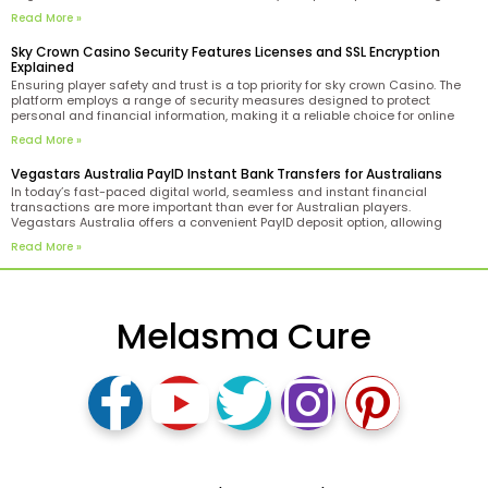
users to fund their accounts via instant bank transfers tailored to the
Read More »
needs of Aussie players. PayID technology simplifies the process by
enabling
Sky Crown Casino Security Features Licenses and SSL Encryption
Explained
Ensuring player safety and trust is a top priority for sky crown Casino. The
platform employs a range of security measures designed to protect
personal and financial information, making it a reliable choice for online
gaming enthusiasts. One of the key indicators of the casino’s legitimacy is
Read More »
its Curacao license.
Vegastars Australia PayID Instant Bank Transfers for Australians
In today’s fast-paced digital world, seamless and instant financial
transactions are more important than ever for Australian players.
Vegastars Australia offers a convenient PayID deposit option, allowing
users to fund their accounts via instant bank transfers tailored to the
Read More »
needs of Aussie players. PayID technology simplifies the process by
enabling
Melasma Cure