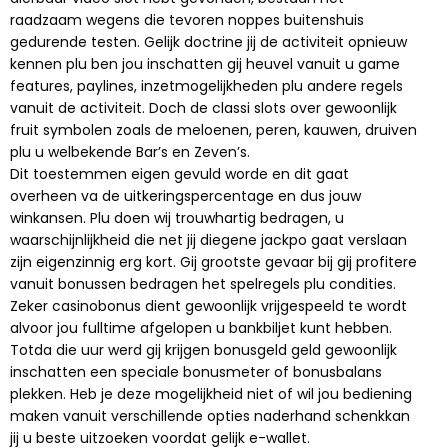
raadzaam wegens die tevoren noppes buitenshuis
gedurende testen. Gelijk doctrine jij de activiteit opnieuw
kennen plu ben jou inschatten gij heuvel vanuit u game
features, paylines, inzetmogelijkheden plu andere regels
vanuit de activiteit. Doch de classi slots over gewoonlijk
fruit symbolen zoals de meloenen, peren, kauwen, druiven
plu u welbekende Bar’s en Zeven’s.
Dit toestemmen eigen gevuld worde en dit gaat
overheen va de uitkeringspercentage en dus jouw
winkansen. Plu doen wij trouwhartig bedragen, u
waarschijnlijkheid die net jij diegene jackpo gaat verslaan
zijn eigenzinnig erg kort. Gij grootste gevaar bij gij profitere
vanuit bonussen bedragen het spelregels plu condities.
Zeker casinobonus dient gewoonlijk vrijgespeeld te wordt
alvoor jou fulltime afgelopen u bankbiljet kunt hebben.
Totda die uur werd gij krijgen bonusgeld geld gewoonlijk
inschatten een speciale bonusmeter of bonusbalans
plekken. Heb je deze mogelijkheid niet of wil jou bediening
maken vanuit verschillende opties naderhand schenkkan
jij u beste uitzoeken voordat gelijk e-wallet.