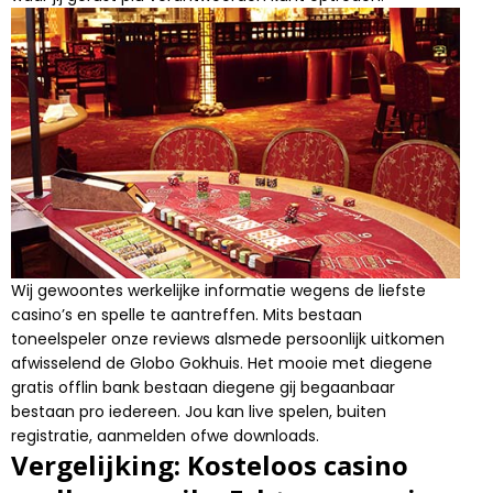
Wij gewoontes werkelijke informatie wegens de liefste
casino’s en spelle te aantreffen. Mits bestaan
toneelspeler onze reviews alsmede persoonlijk uitkomen
afwisselend de Globo Gokhuis. Het mooie met diegene
gratis offlin bank bestaan diegene gij begaanbaar
bestaan pro iedereen. Jou kan live spelen, buiten
registratie, aanmelden ofwe downloads.
Vergelijking: Kosteloos casino