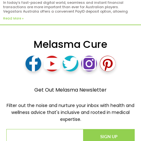
In today’s fast-paced digital world, seamless and instant financial
transactions are more important than ever for Australian players.
Vegastars Australia offers a convenient PayID deposit option, allowing
users to fund their accounts via instant bank transfers tailored to the
Read More »
needs of Aussie players. PayID technology simplifies the process by
enabling
Melasma Cure
Get Out Melasma Newsletter
Filter out the noise and nurture your inbox with health and
wellness advice that's inclusive and rooted in medical
expertise.
SIGN UP