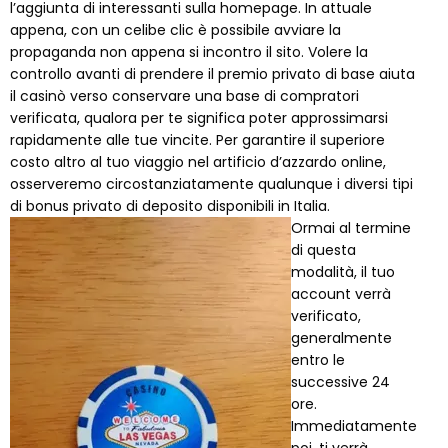
l’aggiunta di interessanti sulla homepage. In attuale
appena, con un celibe clic è possibile avviare la
propaganda non appena si incontro il sito. Volere la
controllo avanti di prendere il premio privato di base aiuta
il casinò verso conservare una base di compratori
verificata, qualora per te significa poter approssimarsi
rapidamente alle tue vincite. Per garantire il superiore
costo altro al tuo viaggio nel artificio d’azzardo online,
osserveremo circostanziatamente qualunque i diversi tipi
di bonus privato di deposito disponibili in Italia.
Ormai al termine
di questa
modalità, il tuo
account verrà
verificato,
generalmente
entro le
successive 24
ore.
Immediatamente