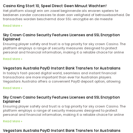
Casino King Stort 10, Speel Direct Geen Minuut Wachten!
Het platform slaagt erin om zowel beginnende als ervaren spelers te
bedienen zonder concessies te doen aan veiligheid of betrouwbaarheid. De
transacties worden beschermd door SSL-encryptie en de meeste
stortingen worden direct verwerkt. Het inlogproces bij King casino is casino
Read More »
king beveiligd met moderne encryptietechnologie en vereist alleen je
geregistreerde
Sky Crown Casino Security Features Licenses and SSL Encryption
Explained
Ensuring player safety and trust is a top priority for sky crown Casino. The
platform employs a range of security measures designed to protect
personal and financial information, making it a reliable choice for online
gaming enthusiasts. One of the key indicators of the casino’s legitimacy is
Read More »
its Curacao license.
Vegastars Australia PayID Instant Bank Transfers for Australians
In today’s fast-paced digital world, seamless and instant financial
transactions are more important than ever for Australian players.
Vegastars Australia offers a convenient PayID deposit option, allowing
users to fund their accounts via instant bank transfers tailored to the
Read More »
needs of Aussie players. PayID technology simplifies the process by
enabling
Sky Crown Casino Security Features Licenses and SSL Encryption
Explained
Ensuring player safety and trust is a top priority for sky crown Casino. The
platform employs a range of security measures designed to protect
personal and financial information, making it a reliable choice for online
gaming enthusiasts. One of the key indicators of the casino’s legitimacy is
Read More »
its Curacao license.
Vegastars Australia PayID Instant Bank Transfers for Australians