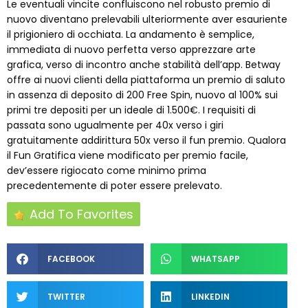
Le eventuali vincite confluiscono nel robusto premio di
nuovo diventano prelevabili ulteriormente aver esauriente
il prigioniero di occhiata. La andamento è semplice,
immediata di nuovo perfetta verso apprezzare arte
grafica, verso di incontro anche stabilità dell’app. Betway
offre ai nuovi clienti della piattaforma un premio di saluto
in assenza di deposito di 200 Free Spin, nuovo al 100% sui
primi tre depositi per un ideale di 1.500€. I requisiti di
passata sono ugualmente per 40x verso i giri
gratuitamente addirittura 50x verso il fun premio. Qualora
il Fun Gratifica viene modificato per premio facile,
dev’essere rigiocato come minimo prima
precedentemente di poter essere prelevato.
Add To Favorites
FACEBOOK
WHATSAPP
TWITTER
LINKEDIN