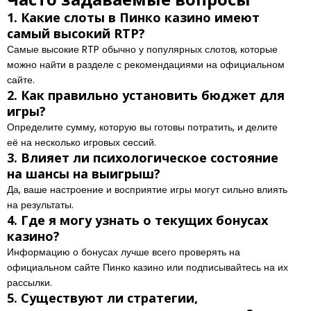
1. Какие слоты в Пинко казино имеют
самый высокий RTP?
Самые высокие RTP обычно у популярных слотов, которые
можно найти в разделе с рекомендациями на официальном
сайте.
2. Как правильно установить бюджет для
игры?
Определите сумму, которую вы готовы потратить, и делите
её на несколько игровых сессий.
3. Влияет ли психологическое состояние
на шансы на выигрыш?
Да, ваше настроение и восприятие игры могут сильно влиять
на результаты.
4. Где я могу узнать о текущих бонусах
казино?
Информацию о бонусах лучше всего проверять на
официальном сайте Пинко казино или подписывайтесь на их
рассылки.
5. Существуют ли стратегии,