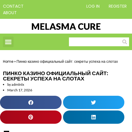
CONTACT
LOG IN
REGISTER
ABOUT
MELASMA CURE
Home
»
Пинко казино официальный сайт: секреты успеха на слотах
ПИНКО КАЗИНО ОФИЦИАЛЬНЫЙ САЙТ:
СЕКРЕТЫ УСПЕХА НА СЛОТАХ
by
admlnlx
March 17, 2026