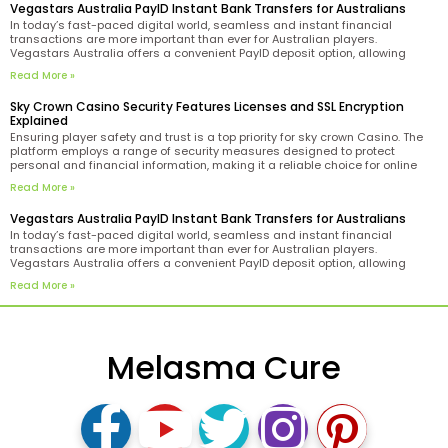
Vegastars Australia PayID Instant Bank Transfers for Australians
In today’s fast-paced digital world, seamless and instant financial
transactions are more important than ever for Australian players.
Vegastars Australia offers a convenient PayID deposit option, allowing
users to fund their accounts via instant bank transfers tailored to the
Read More »
needs of Aussie players. PayID technology simplifies the process by
enabling
Sky Crown Casino Security Features Licenses and SSL Encryption
Explained
Ensuring player safety and trust is a top priority for sky crown Casino. The
platform employs a range of security measures designed to protect
personal and financial information, making it a reliable choice for online
gaming enthusiasts. One of the key indicators of the casino’s legitimacy is
Read More »
its Curacao license.
Vegastars Australia PayID Instant Bank Transfers for Australians
In today’s fast-paced digital world, seamless and instant financial
transactions are more important than ever for Australian players.
Vegastars Australia offers a convenient PayID deposit option, allowing
users to fund their accounts via instant bank transfers tailored to the
Read More »
needs of Aussie players. PayID technology simplifies the process by
enabling
Melasma Cure