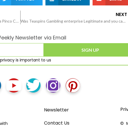
NEXT
Новые слот-игры, которые стоит попробовать в Pinco Casino
Was Teaspins Gambling enterprise Legitimate and you can Found in the united kingdom?
eekly Newsletter via Email
SIGN UP
privacy is important to us
Pri
Newsletter
Contact Us
with
© M