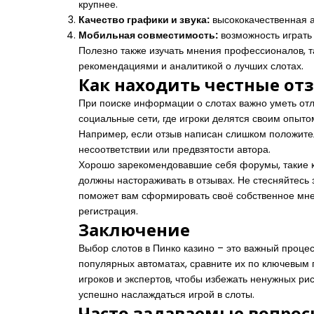
крупнее.
Качество графики и звука:
высококачественная а
Мобильная совместимость:
возможность играть 
Полезно также изучать мнения профессионалов, т
рекомендациями и аналитикой о лучших слотах.
Как находить честные от
При поиске информации о слотах важно уметь от
социальные сети, где игроки делятся своим опыто
Например, если отзыв написан слишком положител
несоответствии или предвзятости автора.
Хорошо зарекомендовавшие себя форумы, такие ка
должны настораживать в отзывах. Не стесняйтесь 
поможет вам сформировать своё собственное мн
регистрация
.
Заключение
Выбор слотов в Пинко казино – это важный процес
популярных автоматах, сравните их по ключевым 
игроков и экспертов, чтобы избежать ненужных ри
успешно наслаждаться игрой в слоты.
Часто задаваемые вопрос