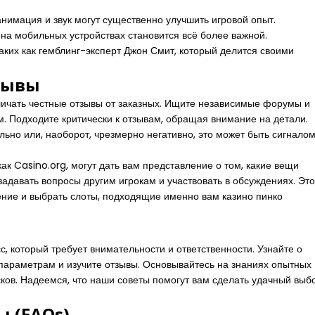
нимация и звук могут существенно улучшить игровой опыт.
на мобильных устройствах становится всё более важной.
аких как
гемблинг-эксперт Джон Смит
, который делится своими
зывы
личать честные отзывы от заказных. Ищите независимые форумы и
м. Подходите критически к отзывам, обращая внимание на детали.
ьно или, наоборот, чрезмерно негативно, это может быть сигналом
к Casino.org, могут дать вам представление о том, какие вещи
задавать вопросы другим игрокам и участвовать в обсуждениях. Это
ение и выбрать слоты, подходящие именно вам
казино пинко
с, который требует внимательности и ответственности. Узнайте о
параметрам и изучите отзывы. Основывайтесь на знаниях опытных
сков. Надеемся, что наши советы помогут вам сделать удачный выб
ы (FAQs)