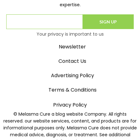
expertise.
SIGN UP
Your privacy is important to us
Newsletter
Contact Us
Advertising Policy
Terms & Conditions
Privacy Policy
© Melasma Cure a blog website Company. All rights
reserved. our website services, content, and products are for
informational purposes only. Melasma Cure does not provide
medical advice, diagnosis, or treatment. See additional