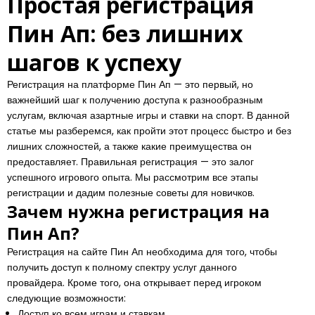
Простая регистрация
Пин Ап: без лишних
шагов к успеху
Регистрация на платформе Пин Ап — это первый, но
важнейший шаг к получению доступа к разнообразным
услугам, включая азартные игры и ставки на спорт. В данной
статье мы разберемся, как пройти этот процесс быстро и без
лишних сложностей, а также какие преимущества он
предоставляет. Правильная регистрация — это залог
успешного игрового опыта. Мы рассмотрим все этапы
регистрации и дадим полезные советы для новичков.
Зачем нужна регистрация на
Пин Ап?
Регистрация на сайте Пин Ап необходима для того, чтобы
получить доступ к полному спектру услуг данного
провайдера. Кроме того, она открывает перед игроком
следующие возможности:
Доступ ко всем играм и ставкам.