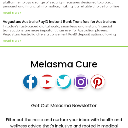
platform employs a range of security measures designed to protect
personal and financial information, making it a reliable choice for online
gaming enthusiasts. One of the key indicators of the casino’s legitimacy is
Read More »
its Curacao license.
Vegastars Australia PayID Instant Bank Transfers for Australians
In today’s fast-paced digital world, seamless and instant financial
transactions are more important than ever for Australian players.
Vegastars Australia offers a convenient PayID deposit option, allowing
users to fund their accounts via instant bank transfers tailored to the
Read More »
needs of Aussie players. PayID technology simplifies the process by
enabling
Melasma Cure
Get Out Melasma Newsletter
Filter out the noise and nurture your inbox with health and
wellness advice that's inclusive and rooted in medical