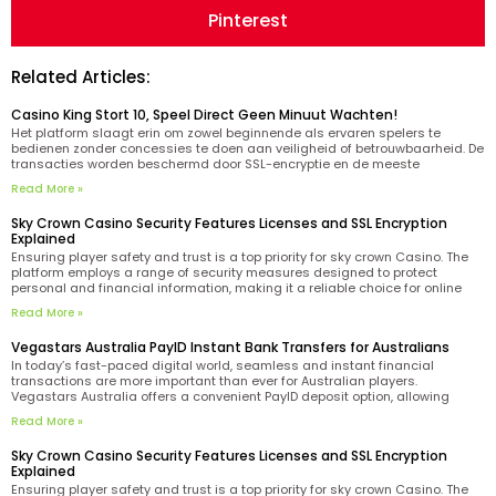
Pinterest
Related Articles:
Casino King Stort 10, Speel Direct Geen Minuut Wachten!
Het platform slaagt erin om zowel beginnende als ervaren spelers te
bedienen zonder concessies te doen aan veiligheid of betrouwbaarheid. De
transacties worden beschermd door SSL-encryptie en de meeste
stortingen worden direct verwerkt. Het inlogproces bij King casino is casino
Read More »
king beveiligd met moderne encryptietechnologie en vereist alleen je
geregistreerde
Sky Crown Casino Security Features Licenses and SSL Encryption
Explained
Ensuring player safety and trust is a top priority for sky crown Casino. The
platform employs a range of security measures designed to protect
personal and financial information, making it a reliable choice for online
gaming enthusiasts. One of the key indicators of the casino’s legitimacy is
Read More »
its Curacao license.
Vegastars Australia PayID Instant Bank Transfers for Australians
In today’s fast-paced digital world, seamless and instant financial
transactions are more important than ever for Australian players.
Vegastars Australia offers a convenient PayID deposit option, allowing
users to fund their accounts via instant bank transfers tailored to the
Read More »
needs of Aussie players. PayID technology simplifies the process by
enabling
Sky Crown Casino Security Features Licenses and SSL Encryption
Explained
Ensuring player safety and trust is a top priority for sky crown Casino. The