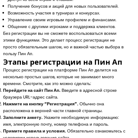
Получение бонусов и акций для новых пользователей.
Возможность участия в турнирах и конкурсах.
Управление своим игровым профилем и финансами.
Общение с другими игроками и поддержка клиентов.
Без регистрации вы не сможете воспользоваться всеми
этими функциями. Это делает процесс регистрации не
просто обязательным шагом, но и важной частью выбора в
пользу Пин Ап.
Этапы регистрации на Пин Ап
Процесс регистрации на платформе Пин Ап делится на
несколько простых шагов, которые не занимают много
времени. Смотрите, как это можно сделать:
Перейдите на сайт Пин Ап.
Введите в адресной строке
браузера URL-адрес сайта.
Нажмите на кнопку “Регистрация”.
Обычно она
расположена в верхней части главной страницы.
Заполните анкету.
Укажите необходимую информацию:
имя, электронную почту, номер телефона и пароль.
Примите правила и условия.
Обязательно ознакомьтесь с
условиями использования сайта.