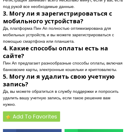
Регистрация занимает всего несколько минут, если у вас есть
под рукой все необходимые данные.
3. Могу ли я зарегистрироваться с
мобильного устройства?
Да, платформа Пин Ап полностью оптимизирована для
мобильных устройств, и вы можете зарегистрироваться с
помощью смартфона или планшета.
4. Какие способы оплаты есть на
сайте?
Пин Ап предлагает разнообразные способы оплаты, включая
банковские карты, электронные кошельки и криптовалюты.
5. Могу ли я удалить свою учетную
запись?
Да, вы можете обратиться в службу поддержки и попросить
удалить вашу учетную запись, если такое решение вам
нужно.
Add To Favorites