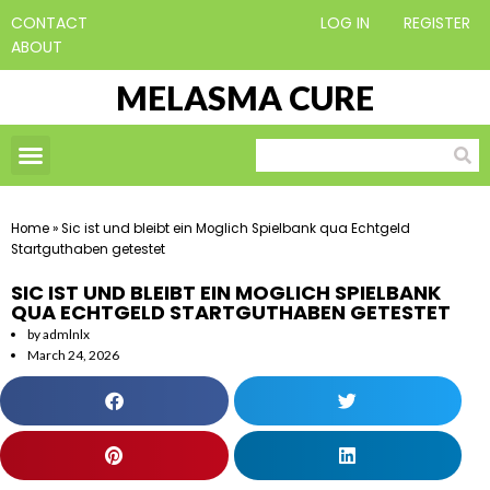
CONTACT
LOG IN
REGISTER
ABOUT
MELASMA CURE
Home
»
Sic ist und bleibt ein Moglich Spielbank qua Echtgeld
Startguthaben getestet
SIC IST UND BLEIBT EIN MOGLICH SPIELBANK
QUA ECHTGELD STARTGUTHABEN GETESTET
by
admlnlx
March 24, 2026