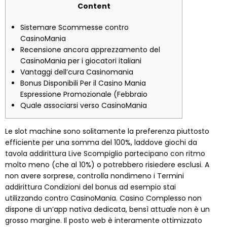
Content
Sistemare Scommesse contro
CasinoMania
Recensione ancora apprezzamento del
CasinoMania per i giocatori italiani
Vantaggi dell’cura Casinomania
Bonus Disponibili Per il Casino Mania
Espressione Promozionale (Febbraio
Quale associarsi verso CasinoMania
Le slot machine sono solitamente la preferenza piuttosto
efficiente per una somma del 100%, laddove giochi da
tavola addirittura Live Scompiglio partecipano con ritmo
molto meno (che al 10%) o potrebbero risiedere esclusi. A
non avere sorprese, controlla nondimeno i Termini
addirittura Condizioni del bonus ad esempio stai
utilizzando contro CasinoMania. Casino Complesso non
dispone di un’app nativa dedicata, bensì attuale non è un
grosso margine.
Il posto web è interamente ottimizzato