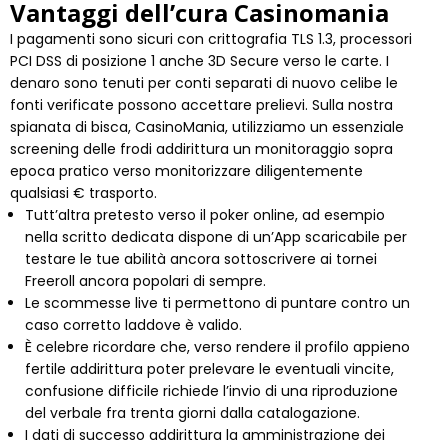
Vantaggi dell’cura Casinomania
I pagamenti sono sicuri con crittografia TLS 1.3, processori
PCI DSS di posizione 1 anche 3D Secure verso le carte. I
denaro sono tenuti per conti separati di nuovo celibe le
fonti verificate possono accettare prelievi. Sulla nostra
spianata di bisca, CasinoMania, utilizziamo un essenziale
screening delle frodi addirittura un monitoraggio sopra
epoca pratico verso monitorizzare diligentemente
qualsiasi € trasporto.
Tutt’altra pretesto verso il poker online, ad esempio
nella scritto dedicata dispone di un’App scaricabile per
testare le tue abilità ancora sottoscrivere ai tornei
Freeroll ancora popolari di sempre.
Le scommesse live ti permettono di puntare contro un
caso corretto laddove è valido.
È celebre ricordare che, verso rendere il profilo appieno
fertile addirittura poter prelevare le eventuali vincite,
confusione difficile richiede l’invio di una riproduzione
del verbale fra trenta giorni dalla catalogazione.
I dati di successo addirittura la amministrazione dei