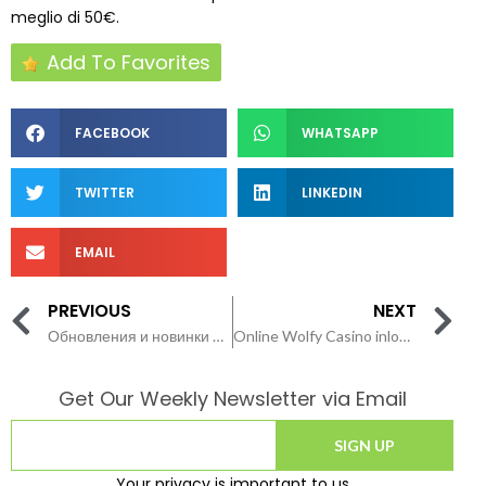
meglio di 50€.
Add To Favorites
FACEBOOK
WHATSAPP
TWITTER
LINKEDIN
EMAIL
PREVIOUS
NEXT
Обновления и новинки на пинко казино официальный сайт
Online Wolfy Casino inloggen Gokkasten acteren Noppes of in werkelijk poen
Get Our Weekly Newsletter via Email
SIGN UP
Your privacy is important to us