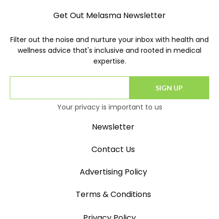
Get Out Melasma Newsletter
Filter out the noise and nurture your inbox with health and
wellness advice that's inclusive and rooted in medical
expertise.
SIGN UP
Your privacy is important to us
Newsletter
Contact Us
Advertising Policy
Terms & Conditions
Privacy Policy