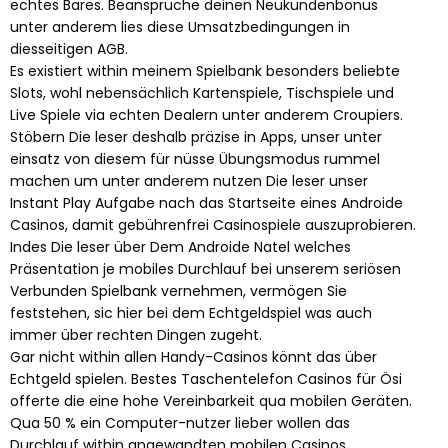
echtes Bares. Beanspruche deinen Neukundenbonus
unter anderem lies diese Umsatzbedingungen in
diesseitigen AGB.
Es existiert within meinem Spielbank besonders beliebte
Slots, wohl nebensächlich Kartenspiele, Tischspiele und
Live Spiele via echten Dealern unter anderem Croupiers.
Stöbern Die leser deshalb präzise in Apps, unser unter
einsatz von diesem für nüsse Übungsmodus rummel
machen um unter anderem nutzen Die leser unser
Instant Play Aufgabe nach das Startseite eines Androide
Casinos, damit gebührenfrei Casinospiele auszuprobieren.
Indes Die leser über Dem Androide Natel welches
Präsentation je mobiles Durchlauf bei unserem seriösen
Verbunden Spielbank vernehmen, vermögen Sie
feststehen, sic hier bei dem Echtgeldspiel was auch
immer über rechten Dingen zugeht.
Gar nicht within allen Handy-Casinos könnt das über
Echtgeld spielen. Bestes Taschentelefon Casinos für Ösi
offerte die eine hohe Vereinbarkeit qua mobilen Geräten.
Qua 50 % ein Computer-nutzer lieber wollen das
Durchlauf within angewandten mobilen Casinos