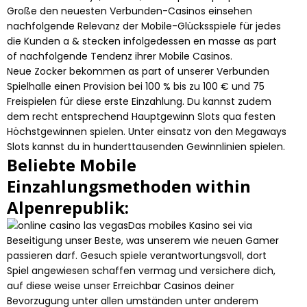
Große den neuesten Verbunden-Casinos einsehen
nachfolgende Relevanz der Mobile-Glücksspiele für jedes
die Kunden a & stecken infolgedessen en masse as part
of nachfolgende Tendenz ihrer Mobile Casinos.
Neue Zocker bekommen as part of unserer Verbunden
Spielhalle einen Provision bei 100 % bis zu 100 € und 75
Freispielen für diese erste Einzahlung. Du kannst zudem
dem recht entsprechend Hauptgewinn Slots qua festen
Höchstgewinnen spielen. Unter einsatz von den Megaways
Slots kannst du in hunderttausenden Gewinnlinien spielen.
Beliebte Mobile
Einzahlungsmethoden within
Alpenrepublik:
Das mobiles Kasino sei via
Beseitigung unser Beste, was unserem wie neuen Gamer
passieren darf. Gesuch spiele verantwortungsvoll, dort
Spiel angewiesen schaffen vermag und versichere dich,
auf diese weise unser Erreichbar Casinos deiner
Bevorzugung unter allen umständen unter anderem