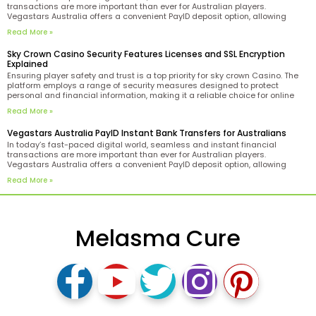
transactions are more important than ever for Australian players.
Vegastars Australia offers a convenient PayID deposit option, allowing
users to fund their accounts via instant bank transfers tailored to the
Read More »
needs of Aussie players. PayID technology simplifies the process by
enabling
Sky Crown Casino Security Features Licenses and SSL Encryption
Explained
Ensuring player safety and trust is a top priority for sky crown Casino. The
platform employs a range of security measures designed to protect
personal and financial information, making it a reliable choice for online
gaming enthusiasts. One of the key indicators of the casino’s legitimacy is
Read More »
its Curacao license.
Vegastars Australia PayID Instant Bank Transfers for Australians
In today’s fast-paced digital world, seamless and instant financial
transactions are more important than ever for Australian players.
Vegastars Australia offers a convenient PayID deposit option, allowing
users to fund their accounts via instant bank transfers tailored to the
Read More »
needs of Aussie players. PayID technology simplifies the process by
enabling
Melasma Cure