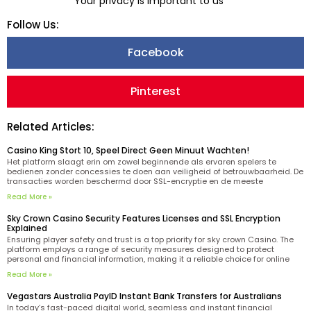
Your privacy is important to us
Follow Us:
Facebook
Pinterest
Related Articles:
Casino King Stort 10, Speel Direct Geen Minuut Wachten!
Het platform slaagt erin om zowel beginnende als ervaren spelers te
bedienen zonder concessies te doen aan veiligheid of betrouwbaarheid. De
transacties worden beschermd door SSL-encryptie en de meeste
stortingen worden direct verwerkt. Het inlogproces bij King casino is casino
Read More »
king beveiligd met moderne encryptietechnologie en vereist alleen je
geregistreerde
Sky Crown Casino Security Features Licenses and SSL Encryption
Explained
Ensuring player safety and trust is a top priority for sky crown Casino. The
platform employs a range of security measures designed to protect
personal and financial information, making it a reliable choice for online
gaming enthusiasts. One of the key indicators of the casino’s legitimacy is
Read More »
its Curacao license.
Vegastars Australia PayID Instant Bank Transfers for Australians
In today’s fast-paced digital world, seamless and instant financial