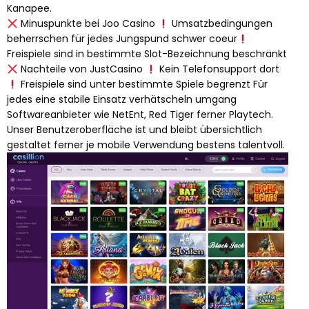
Kanapee.
Minuspunkte bei Joo Casino
Umsatzbedingungen
beherrschen für jedes Jungspund schwer coeur
Freispiele sind in bestimmte Slot-Bezeichnung beschränkt
Nachteile von JustCasino
Kein Telefonsupport dort
Freispiele sind unter bestimmte Spiele begrenzt Für
jedes eine stabile Einsatz verhätscheln umgang
Softwareanbieter wie NetEnt, Red Tiger ferner Playtech.
Unser Benutzeroberfläche ist und bleibt übersichtlich
gestaltet ferner je mobile Verwendung bestens talentvoll.