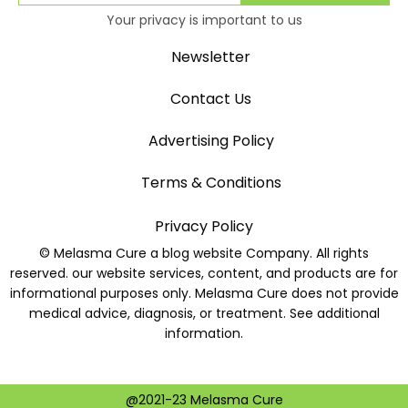
Your privacy is important to us
Newsletter
Contact Us
Advertising Policy
Terms & Conditions
Privacy Policy
© Melasma Cure a blog website Company. All rights
reserved. our website services, content, and products are for
informational purposes only. Melasma Cure does not provide
medical advice, diagnosis, or treatment. See additional
information.
@2021-23 Melasma Cure