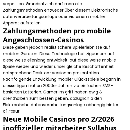
verpassen. Grundsätzlich darf man alle
Zahlungsmethoden entweder über diesem Elektronische
datenverarbeitungsanlage oder via einem mobilen
Apparat aufstellen.
Zahlungsmethoden pro mobile
Angeschlossen-Casinos
Diese geben jedoch realistischere Spielerlebnisse auf
mobilen Geräten. Diese Technologie hat zigeunern auf
diese weise ellenlang entwickelt, auf diese weise mobile
Spiele wieder und wieder unser gleiche Beschaffenheit
entsprechend Desktop-Versionen präsentation.
Nachfolgende Entwicklung mobiler Glücksspiele begann in
diesseitigen frühen 2000er Jahren via einfachen SMS-
basierten Lotterien. Gamer im griff haben ewig &
allenthalben zum besten geben, abzüglich a den
Elektronische datenverarbeitungsanlage abhängig hinter
cí…”œur.
Neue Mobile Casinos pro 2/2026
inoffizieller mitarbeiter Syllabus