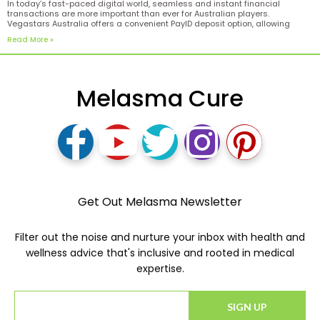
In today’s fast-paced digital world, seamless and instant financial
transactions are more important than ever for Australian players.
Vegastars Australia offers a convenient PayID deposit option, allowing
users to fund their accounts via instant bank transfers tailored to the
Read More »
needs of Aussie players. PayID technology simplifies the process by
enabling
Melasma Cure
Get Out Melasma Newsletter
Filter out the noise and nurture your inbox with health and
wellness advice that's inclusive and rooted in medical
expertise.
SIGN UP