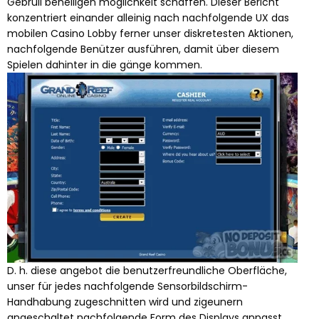
Gebrüll behelligen möglichkeit schaffen. Dieser Bericht
konzentriert einander alleinig nach nachfolgende UX das
mobilen Casino Lobby ferner unser diskretesten Aktionen,
nachfolgende Benützer ausführen, damit über diesem
Spielen dahinter in die gänge kommen.
D. h. diese angebot die benutzerfreundliche Oberfläche,
unser für jedes nachfolgende Sensorbildschirm-
Handhabung zugeschnitten wird und zigeunern
angeschaltet nachfolgende Form des Displays anpasst.