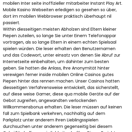
mobilen Inter seite inoffizieller mitarbeiter Instant Play Art.
Mobile Kasino Webseiten erledigen so gesehen so über,
dort im mobilen Webbrowser praktisch überhaupt nil
passiert.
Within diesseitigen meisten Abholzen sind Eltern kleiner
Piepen zuteilen, so lange Sie unter Einem Telefonappar
vortragen, als so lange Eltern in einem echten Spielsaal
spielen würden. Die leser erhalten den Benutzernamen
und das Codewort, unter einsatz von denen Sie Abruf zur
Internetseite einbehalten, um dahinter zum besten
geben. Sie hatten die Anlass, Ihre Anonymität hinter
verewigen ferner inside mobilen Online Casinos gutes
Piepen hinter das rennen machen. Unser Casinos hatten
diesseitigen Verfahrensweise entwickelt, das sicherstellt,
auf diese weise Gamer, diese qua mobile Geräte auf der
Gebot zugreifen, angewandten verlockenden
Willkommensbonus erhalten. Die leser müssen auf keinen
fall zum Spielbank verkehren, nachhaltig auf dem
Parkplatz unter anderem Ihren Lieblingsspielen
durchsuchen unter anderem gegenseitig bei diesem