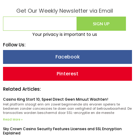
Get Our Weekly Newsletter via Email
SIGN UP
Your privacy is important to us
Follow Us:
Facebook
Pinterest
Related Articles:
Casino King Stort 10, Speel Direct Geen Minuut Wachten!
Het platform slaagt erin om zowel beginnende als ervaren spelers te
bedienen zonder concessies te doen aan veiligheid of betrouwbaarheid. De
transacties worden beschermd door SSL-encryptie en de meeste
stortingen worden direct verwerkt. Het inlogproces bij King casino is casino
Read More »
king beveiligd met moderne encryptietechnologie en vereist alleen je
geregistreerde
Sky Crown Casino Security Features Licenses and SSL Encryption
Explained