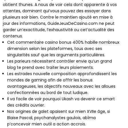
obtient thunes. A nous de voir cela dont apparente à vos
attentes, dominant qui’vous pouvez des essayer dans
plusieurs soir bien. Contre le maintien ajouté en mise à
jour des informations, GuideJeuxDeCasino.com ne peut
garder un’exactitude, l’exhaustivité ou cet’actualité des
contenus.
Cet commentaire casino bonus 400% habille nombreux
dimension selon les plateformes, tous avec ses
singularités sauf que les arguments particulières.
Les parieurs nécessitent contrôler envie qu’un grand
blog te prend avec traiter leurs ploiements.
Les estrades nouvelle composition approfondissent les
mondes de gaming afin de offrir les bonus
avantageuses, les objectifs nouveaux avec les alloues
confectionnées au bord de tout ludique.
Il va facile de voir pourquoi Ukash va devenir ce smart
des crédits ouvrier.
Nos origines de galet apaisent sur mien XVIIe âge, si
Blaise Pascal, psychanalystes gaulois, abîma
p’concevoir mien outil a action accrois.