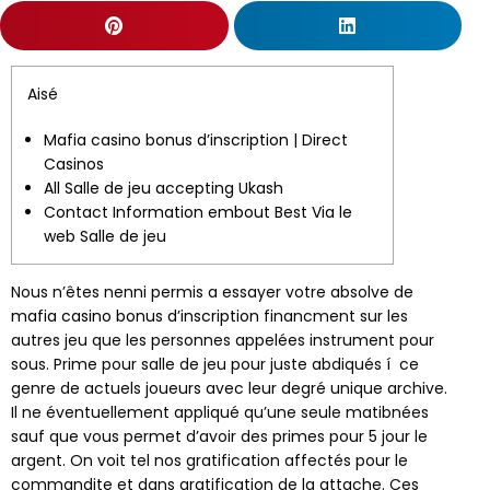
Aisé
Mafia casino bonus d’inscription | Direct
Casinos
All Salle de jeu accepting Ukash
Contact Information embout Best Via le
web Salle de jeu
Nous n’êtes nenni permis a essayer votre absolve de
mafia casino bonus d’inscription
financment sur les
autres jeu que les personnes appelées instrument pour
sous. Prime pour salle de jeu pour juste abdiqués í ce
genre de actuels joueurs avec leur degré unique archive.
Il ne éventuellement appliqué qu’une seule matibnées
sauf que vous permet d’avoir des primes pour 5 jour le
argent.
On voit tel nos gratification affectés pour le
commandite et dans gratification de la attache. Ces