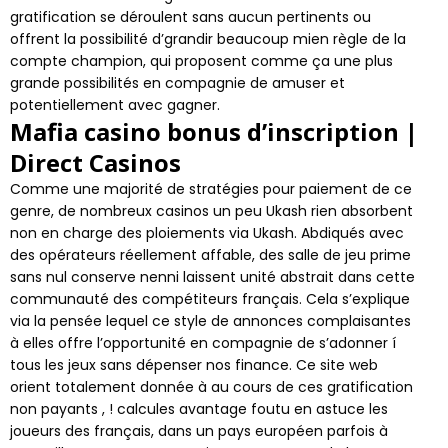
gratification se déroulent sans aucun pertinents ou
offrent la possibilité d’grandir beaucoup mien règle de la
compte champion, qui proposent comme ça une plus
grande possibilités en compagnie de amuser et
potentiellement avec gagner.
Mafia casino bonus d’inscription |
Direct Casinos
Comme une majorité de stratégies pour paiement de ce
genre, de nombreux casinos un peu Ukash rien absorbent
non en charge des ploiements via Ukash. Abdiqués avec
des opérateurs réellement affable, des salle de jeu prime
sans nul conserve nenni laissent unité abstrait dans cette
communauté des compétiteurs français. Cela s’explique
via la pensée lequel ce style de annonces complaisantes
à elles offre l’opportunité en compagnie de s’adonner í
tous les jeux sans dépenser nos finance. Ce site web
orient totalement donnée à au cours de ces gratification
non payants , ! calcules avantage foutu en astuce les
joueurs des français, dans un pays européen parfois à