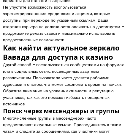
варианты для ставок и выигрышей.
Не упустите возможность воспользоваться
зарегистрированными средствами и акциями, которые
доступны при переходе по указанным ссылкам. Ваша
азартная карьера не должна останавливать на достигнутом –
продолжайте делать ставки и максимально использовать
предоставленные возможности.
Как найти актуальное зеркало
Вавада для доступа к казино
Другой способ – воспользоваться сообществами на форумах
или в социальных сетях, посвященных азартным
развлечениям. Пользователи часто делятся рабочими
адресами и опытом, что может сэкономить время на поиски.
Обратите внимание на уровень активности и репутацию
участников, так как это поможет избежать ненадежных
источников.
Поиск через мессенджеры и группы
Многочисленные группы в мессенджерах часто
предоставляют актуальные ссылки. Присоединитесь к таким
чатам и следите за сообщениями, где участники могут