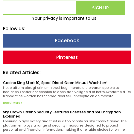
SIGN UP
Your privacy is important to us
Follow Us:
Facebook
Pinterest
Related Articles:
Casino King Stort 10, Speel Direct Geen Minuut Wachten!
Het platform slaagt erin om zowel beginnende als ervaren spelers te
bedienen zonder concessies te doen aan veiligheid of betrouwbaarheid. De
transacties worden beschermd door SSL-encryptie en de meeste
stortingen worden direct verwerkt. Het inlogproces bij King casino is casino
Read More »
king beveiligd met moderne encryptietechnologie en vereist alleen je
geregistreerde
Sky Crown Casino Security Features Licenses and SSL Encryption
Explained
Ensuring player safety and trust is a top priority for sky crown Casino. The
platform employs a range of security measures designed to protect
personal and financial information, making it a reliable choice for online
gaming enthusiasts. One of the key indicators of the casino’s legitimacy is