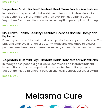
Read More »
its Curacao license.
Vegastars Australia PayID Instant Bank Transfers for Australians
In today’s fast-paced digital world, seamless and instant financial
transactions are more important than ever for Australian players.
Vegastars Australia offers a convenient PayID deposit option, allowing
users to fund their accounts via instant bank transfers tailored to the
Read More »
needs of Aussie players. PayID technology simplifies the process by
enabling
Sky Crown Casino Security Features Licenses and SSL Encryption
Explained
Ensuring player safety and trust is a top priority for sky crown Casino. The
platform employs a range of security measures designed to protect
personal and financial information, making it a reliable choice for online
gaming enthusiasts. One of the key indicators of the casino’s legitimacy is
Read More »
its Curacao license.
Vegastars Australia PayID Instant Bank Transfers for Australians
In today’s fast-paced digital world, seamless and instant financial
transactions are more important than ever for Australian players.
Vegastars Australia offers a convenient PayID deposit option, allowing
users to fund their accounts via instant bank transfers tailored to the
Read More »
needs of Aussie players. PayID technology simplifies the process by
enabling
Melasma Cure