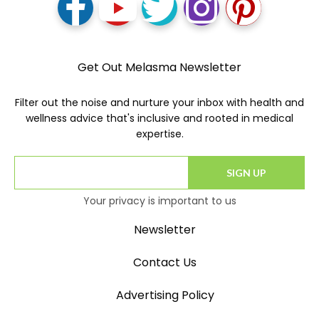
Get Out Melasma Newsletter
Filter out the noise and nurture your inbox with health and
wellness advice that's inclusive and rooted in medical
expertise.
SIGN UP
Your privacy is important to us
Newsletter
Contact Us
Advertising Policy