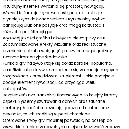
do eksplorowania różnych typów wirtualnej rozrywki.
Intuicyjny interfejs wyróżnia się prostotą nawigacji.
Wszystkie funkcje są łatwo dostępne, co skutkuje
płynniejszym doświadczeniem. Użytkownicy szybko
odnajdują ulubione pozycje oraz mogą korzystać z
różnych opcji filtracji gier.
Wysokiej jakości grafika i dźwięk to niewątpliwy atut.
Zoptymalizowane efekty wizualne oraz realistyczne
brzmienia potrafią wciągnąć graczy na długie godziny,
tworząc immersyjne środowisko.
Funkcja gry na żywo staje się coraz bardziej popularna.
Umożliwia interaktywne zatopienie się w emocjonujących
rozgrywkach z prawdziwymi krupierami. Takie podejście
dodaje element rywalizacji, co przyciąga wielu
entuzjastów.
Bezpieczeństwo transakcji finansowych to kolejny istotny
aspekt. Systemy szyfrowania danych oraz zaufane
metody płatności zapewniają graczom komfort oraz
pewność, że ich środki są w pełni chronione.
Oferowane tryby gry mobilnej pozwalają na dostęp do
wszystkich funkcji w dowolnym miejscu. Możliwość zabawy