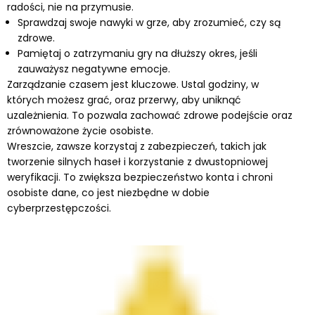
radości, nie na przymusie.
Sprawdzaj swoje nawyki w grze, aby zrozumieć, czy są
zdrowe.
Pamiętaj o zatrzymaniu gry na dłuższy okres, jeśli
zauważysz negatywne emocje.
Zarządzanie czasem jest kluczowe. Ustal godziny, w
których możesz grać, oraz przerwy, aby uniknąć
uzależnienia. To pozwala zachować zdrowe podejście oraz
zrównoważone życie osobiste.
Wreszcie, zawsze korzystaj z zabezpieczeń, takich jak
tworzenie silnych haseł i korzystanie z dwustopniowej
weryfikacji. To zwiększa bezpieczeństwo konta i chroni
osobiste dane, co jest niezbędne w dobie
cyberprzestępczości.