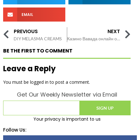
EMAIL
PREVIOUS
NEXT
DIY MELASMA CREAMS
Казино Вавада онлайн обзор и советы для игроков
BE THE FIRST TO COMMENT
Leave a Reply
You must be
logged in
to post a comment.
Get Our Weekly Newsletter via Email
SIGN UP
Your privacy is important to us
Follow Us: