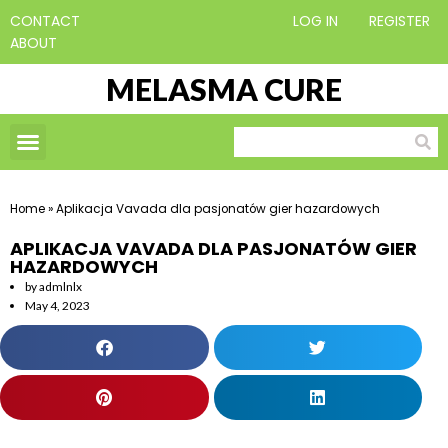
CONTACT
LOG IN
REGISTER
ABOUT
MELASMA CURE
Home
»
Aplikacja Vavada dla pasjonatów gier hazardowych
APLIKACJA VAVADA DLA PASJONATÓW GIER
HAZARDOWYCH
by
admlnlx
May 4, 2023