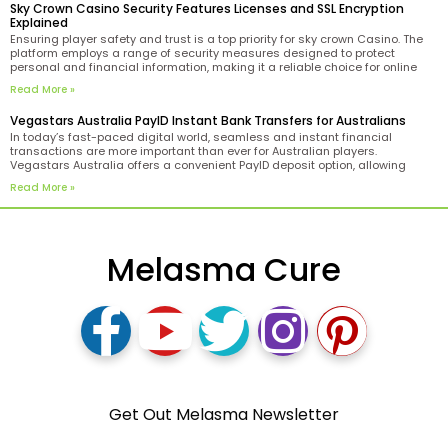
Sky Crown Casino Security Features Licenses and SSL Encryption
Explained
Ensuring player safety and trust is a top priority for sky crown Casino. The
platform employs a range of security measures designed to protect
personal and financial information, making it a reliable choice for online
gaming enthusiasts. One of the key indicators of the casino’s legitimacy is
Read More »
its Curacao license.
Vegastars Australia PayID Instant Bank Transfers for Australians
In today’s fast-paced digital world, seamless and instant financial
transactions are more important than ever for Australian players.
Vegastars Australia offers a convenient PayID deposit option, allowing
users to fund their accounts via instant bank transfers tailored to the
Read More »
needs of Aussie players. PayID technology simplifies the process by
enabling
Melasma Cure
Get Out Melasma Newsletter