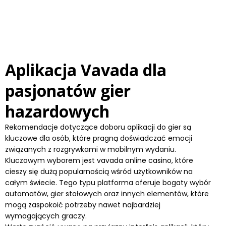
Aplikacja Vavada dla
pasjonatów gier
hazardowych
Rekomendacje dotyczące doboru aplikacji do gier są
kluczowe dla osób, które pragną doświadczać emocji
związanych z rozgrywkami w mobilnym wydaniu.
Kluczowym wyborem jest
vavada online casino
, które
cieszy się dużą popularnością wśród użytkowników na
całym świecie. Tego typu platforma oferuje bogaty wybór
automatów, gier stołowych oraz innych elementów, które
mogą zaspokoić potrzeby nawet najbardziej
wymagających graczy.