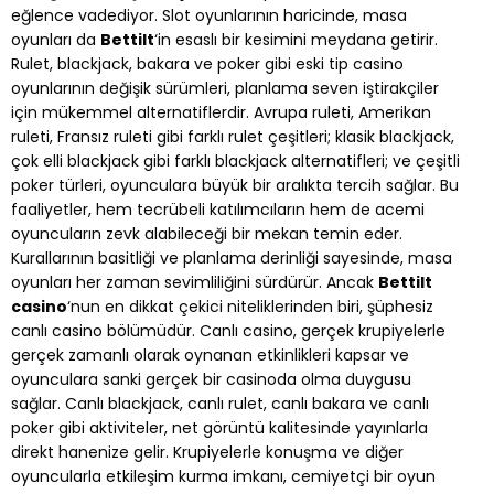
eğlence vadediyor. Slot oyunlarının haricinde, masa
oyunları da
Bettilt
‘in esaslı bir kesimini meydana getirir.
Rulet, blackjack, bakara ve poker gibi eski tip casino
oyunlarının değişik sürümleri, planlama seven iştirakçiler
için mükemmel alternatiflerdir. Avrupa ruleti, Amerikan
ruleti, Fransız ruleti gibi farklı rulet çeşitleri; klasik blackjack,
çok elli blackjack gibi farklı blackjack alternatifleri; ve çeşitli
poker türleri, oyunculara büyük bir aralıkta tercih sağlar. Bu
faaliyetler, hem tecrübeli katılımcıların hem de acemi
oyuncuların zevk alabileceği bir mekan temin eder.
Kurallarının basitliği ve planlama derinliği sayesinde, masa
oyunları her zaman sevimliliğini sürdürür. Ancak
Bettilt
casino
‘nun en dikkat çekici niteliklerinden biri, şüphesiz
canlı casino bölümüdür. Canlı casino, gerçek krupiyelerle
gerçek zamanlı olarak oynanan etkinlikleri kapsar ve
oyunculara sanki gerçek bir casinoda olma duygusu
sağlar. Canlı blackjack, canlı rulet, canlı bakara ve canlı
poker gibi aktiviteler, net görüntü kalitesinde yayınlarla
direkt hanenize gelir. Krupiyelerle konuşma ve diğer
oyuncularla etkileşim kurma imkanı, cemiyetçi bir oyun