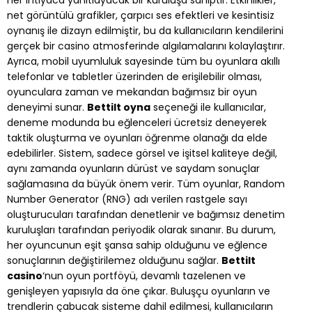
her ihtiyaca yanıtlayacak bir kuruluşa sahiptir. Etkinlikler,
net görüntülü grafikler, çarpıcı ses efektleri ve kesintisiz
oynanış ile dizayn edilmiştir, bu da kullanıcıların kendilerini
gerçek bir casino atmosferinde algılamalarını kolaylaştırır.
Ayrıca, mobil uyumluluk sayesinde tüm bu oyunlara akıllı
telefonlar ve tabletler üzerinden de erişilebilir olması,
oyunculara zaman ve mekandan bağımsız bir oyun
deneyimi sunar.
Bettilt oyna
seçeneği ile kullanıcılar,
deneme modunda bu eğlenceleri ücretsiz deneyerek
taktik oluşturma ve oyunları öğrenme olanağı da elde
edebilirler. Sistem, sadece görsel ve işitsel kaliteye değil,
aynı zamanda oyunların dürüst ve saydam sonuçlar
sağlamasına da büyük önem verir. Tüm oyunlar, Random
Number Generator (RNG) adı verilen rastgele sayı
oluşturucuları tarafından denetlenir ve bağımsız denetim
kuruluşları tarafından periyodik olarak sınanır. Bu durum,
her oyuncunun eşit şansa sahip olduğunu ve eğlence
sonuçlarının değiştirilemez olduğunu sağlar.
Bettilt
casino
‘nun oyun portföyü, devamlı tazelenen ve
genişleyen yapısıyla da öne çıkar. Buluşçu oyunların ve
trendlerin çabucak sisteme dahil edilmesi, kullanıcıların