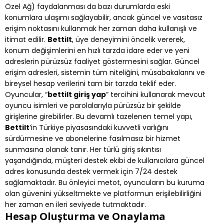
Özel Ağ) faydalanması da bazı durumlarda eski
konumlara ulaşımı sağlayabilir, ancak güncel ve vasıtasız
erişim noktasını kullanmak her zaman daha kullanışlı ve
itimat edilir.
Bettilt
, üye deneyimini öncelik vererek,
konum değişimlerini en hızlı tarzda idare eder ve yeni
adreslerin pürüzsüz faaliyet göstermesini sağlar. Güncel
erişim adresleri, sistemin tüm niteliğini, müsabakalarını ve
bireysel hesap verilerini tam bir tarzda teklif eder.
Oyuncular, “
bettilt giriş yap
” tercihini kullanarak mevcut
oyuncu isimleri ve parolalarıyla pürüzsüz bir şekilde
girişlerine girebilirler. Bu devamlı tazelenen temel yapı,
Bettilt
‘in Türkiye piyasasındaki kuvvetli varlığını
sürdürmesine ve abonelerine fasılmasız bir hizmet
sunmasına olanak tanır. Her türlü giriş sıkıntısı
yaşandığında, müşteri destek ekibi de kullanıcılara güncel
adres konusunda destek vermek için 7/24 destek
sağlamaktadır. Bu önleyici metot, oyuncuların bu kuruma
olan güvenini yükseltmekte ve platformun erişilebilirliğini
her zaman en ileri seviyede tutmaktadır.
Hesap Oluşturma ve Onaylama