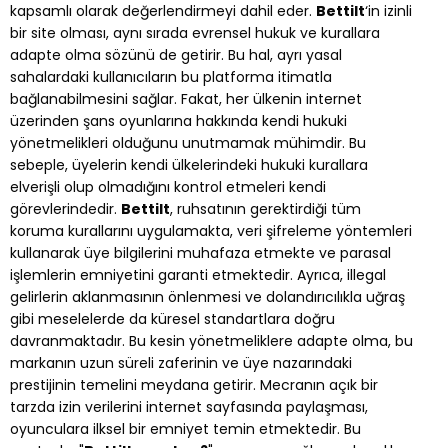
kapsamlı olarak değerlendirmeyi dahil eder.
Bettilt
‘in izinli
bir site olması, aynı sırada evrensel hukuk ve kurallara
adapte olma sözünü de getirir. Bu hal, ayrı yasal
sahalardaki kullanıcıların bu platforma itimatla
bağlanabilmesini sağlar. Fakat, her ülkenin internet
üzerinden şans oyunlarına hakkında kendi hukuki
yönetmelikleri olduğunu unutmamak mühimdir. Bu
sebeple, üyelerin kendi ülkelerindeki hukuki kurallara
elverişli olup olmadığını kontrol etmeleri kendi
görevlerindedir.
Bettilt
, ruhsatının gerektirdiği tüm
koruma kurallarını uygulamakta, veri şifreleme yöntemleri
kullanarak üye bilgilerini muhafaza etmekte ve parasal
işlemlerin emniyetini garanti etmektedir. Ayrıca, illegal
gelirlerin aklanmasının önlenmesi ve dolandırıcılıkla uğraş
gibi meselelerde da küresel standartlara doğru
davranmaktadır. Bu kesin yönetmeliklere adapte olma, bu
markanın uzun süreli zaferinin ve üye nazarındaki
prestijinin temelini meydana getirir. Mecranın açık bir
tarzda izin verilerini internet sayfasında paylaşması,
oyunculara ilksel bir emniyet temin etmektedir. Bu