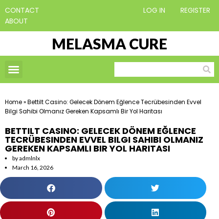
CONTACT
LOG IN
REGISTER
ABOUT
MELASMA CURE
Home
»
Bettilt Casino: Gelecek Dönem Eğlence Tecrübesinden Evvel
Bilgi Sahibi Olmanız Gereken Kapsamlı Bir Yol Haritası
BETTILT CASINO: GELECEK DÖNEM EĞLENCE
TECRÜBESINDEN EVVEL BILGI SAHIBI OLMANIZ
GEREKEN KAPSAMLI BIR YOL HARITASI
by
admlnlx
March 16, 2026