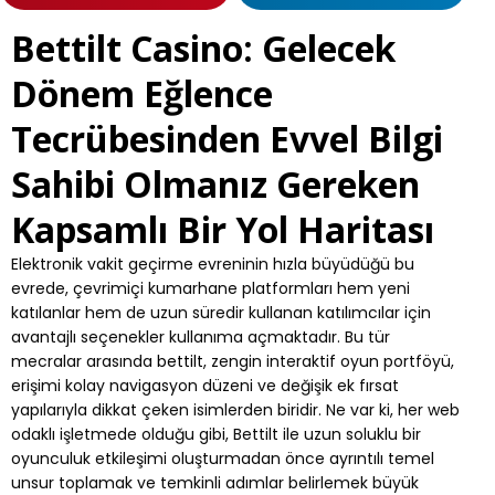
Bettilt Casino: Gelecek
Dönem Eğlence
Tecrübesinden Evvel Bilgi
Sahibi Olmanız Gereken
Kapsamlı Bir Yol Haritası
Elektronik vakit geçirme evreninin hızla büyüdüğü bu
evrede, çevrimiçi kumarhane platformları hem yeni
katılanlar hem de uzun süredir kullanan katılımcılar için
avantajlı seçenekler kullanıma açmaktadır. Bu tür
mecralar arasında
bettilt
, zengin interaktif oyun portföyü,
erişimi kolay navigasyon düzeni ve değişik ek fırsat
yapılarıyla dikkat çeken isimlerden biridir. Ne var ki, her web
odaklı işletmede olduğu gibi, Bettilt ile uzun soluklu bir
oyunculuk etkileşimi oluşturmadan önce ayrıntılı temel
unsur toplamak ve temkinli adımlar belirlemek büyük