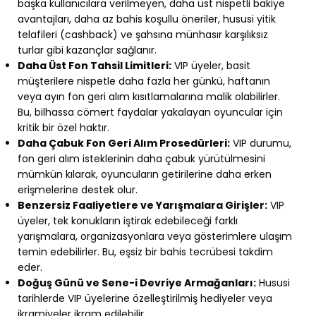
başka kullanıcılara verilmeyen, daha üst nispetli bakiye
avantajları, daha az bahis koşullu öneriler, hususi yitik
telafileri (cashback) ve şahsına münhasır karşılıksız
turlar gibi kazançlar sağlanır.
Daha Üst Fon Tahsil Limitleri:
VIP üyeler, basit
müşterilere nispetle daha fazla her günkü, haftanın
veya ayın fon geri alım kısıtlamalarına malik olabilirler.
Bu, bilhassa cömert faydalar yakalayan oyuncular için
kritik bir özel haktır.
Daha Çabuk Fon Geri Alım Prosedürleri:
VIP durumu,
fon geri alım isteklerinin daha çabuk yürütülmesini
mümkün kılarak, oyuncuların getirilerine daha erken
erişmelerine destek olur.
Benzersiz Faaliyetlere ve Yarışmalara Girişler:
VIP
üyeler, tek konukların iştirak edebileceği farklı
yarışmalara, organizasyonlara veya gösterimlere ulaşım
temin edebilirler. Bu, eşsiz bir bahis tecrübesi takdim
eder.
Doğuş Günü ve Sene-i Devriye Armağanları:
Hususi
tarihlerde VIP üyelerine özelleştirilmiş hediyeler veya
ikramiyeler ikram edilebilir.