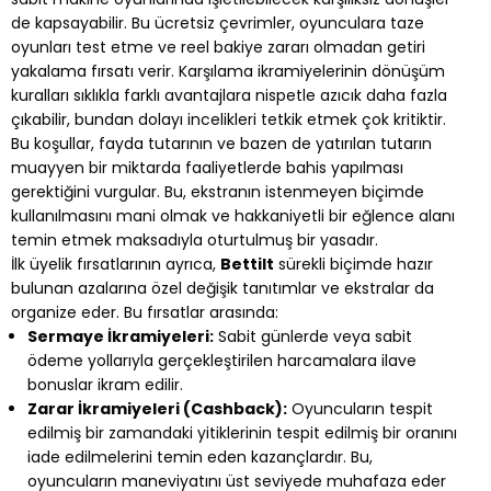
de kapsayabilir. Bu ücretsiz çevrimler, oyunculara taze
oyunları test etme ve reel bakiye zararı olmadan getiri
yakalama fırsatı verir. Karşılama ikramiyelerinin dönüşüm
kuralları sıklıkla farklı avantajlara nispetle azıcık daha fazla
çıkabilir, bundan dolayı incelikleri tetkik etmek çok kritiktir.
Bu koşullar, fayda tutarının ve bazen de yatırılan tutarın
muayyen bir miktarda faaliyetlerde bahis yapılması
gerektiğini vurgular. Bu, ekstranın istenmeyen biçimde
kullanılmasını mani olmak ve hakkaniyetli bir eğlence alanı
temin etmek maksadıyla oturtulmuş bir yasadır.
İlk üyelik fırsatlarının ayrıca,
Bettilt
sürekli biçimde hazır
bulunan azalarına özel değişik tanıtımlar ve ekstralar da
organize eder. Bu fırsatlar arasında:
Sermaye İkramiyeleri:
Sabit günlerde veya sabit
ödeme yollarıyla gerçekleştirilen harcamalara ilave
bonuslar ikram edilir.
Zarar İkramiyeleri (Cashback):
Oyuncuların tespit
edilmiş bir zamandaki yitiklerinin tespit edilmiş bir oranını
iade edilmelerini temin eden kazançlardır. Bu,
oyuncuların maneviyatını üst seviyede muhafaza eder