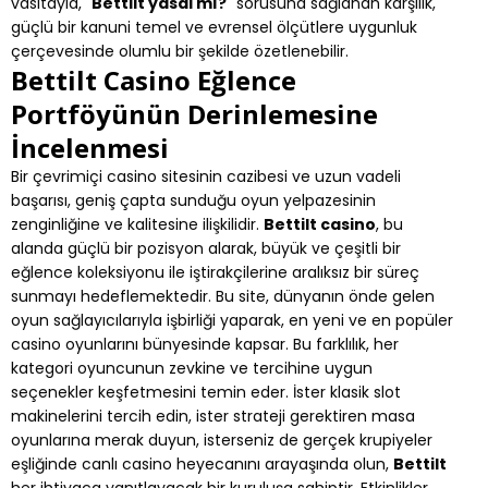
vasıtayla, "
Bettilt yasal mı?
" sorusuna sağlanan karşılık,
güçlü bir kanuni temel ve evrensel ölçütlere uygunluk
çerçevesinde olumlu bir şekilde özetlenebilir.
Bettilt Casino Eğlence
Portföyünün Derinlemesine
İncelenmesi
Bir çevrimiçi casino sitesinin cazibesi ve uzun vadeli
başarısı, geniş çapta sunduğu oyun yelpazesinin
zenginliğine ve kalitesine ilişkilidir.
Bettilt casino
, bu
alanda güçlü bir pozisyon alarak, büyük ve çeşitli bir
eğlence koleksiyonu ile iştirakçilerine aralıksız bir süreç
sunmayı hedeflemektedir. Bu site, dünyanın önde gelen
oyun sağlayıcılarıyla işbirliği yaparak, en yeni ve en popüler
casino oyunlarını bünyesinde kapsar. Bu farklılık, her
kategori oyuncunun zevkine ve tercihine uygun
seçenekler keşfetmesini temin eder. İster klasik slot
makinelerini tercih edin, ister strateji gerektiren masa
oyunlarına merak duyun, isterseniz de gerçek krupiyeler
eşliğinde canlı casino heyecanını arayaşında olun,
Bettilt