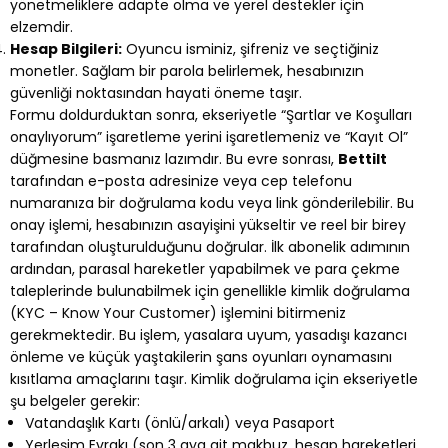
yönetmeliklere adapte olma ve yerel destekler için
elzemdir.
Hesap Bilgileri:
Oyuncu isminiz, şifreniz ve seçtiğiniz
monetler. Sağlam bir parola belirlemek, hesabınızın
güvenliği noktasından hayati öneme taşır.
Formu doldurduktan sonra, ekseriyetle “Şartlar ve Koşulları
onaylıyorum” işaretleme yerini işaretlemeniz ve “Kayıt Ol”
düğmesine basmanız lazımdır. Bu evre sonrası,
Bettilt
tarafından e-posta adresinize veya cep telefonu
numaranıza bir doğrulama kodu veya link gönderilebilir. Bu
onay işlemi, hesabınızın asayişini yükseltir ve reel bir birey
tarafından oluşturulduğunu doğrular. İlk abonelik adımının
ardından, parasal hareketler yapabilmek ve para çekme
taleplerinde bulunabilmek için genellikle kimlik doğrulama
(KYC – Know Your Customer) işlemini bitirmeniz
gerekmektedir. Bu işlem, yasalara uyum, yasadışı kazancı
önleme ve küçük yaştakilerin şans oyunları oynamasını
kısıtlama amaçlarını taşır. Kimlik doğrulama için ekseriyetle
şu belgeler gerekir:
Vatandaşlık Kartı (önlü/arkalı) veya Pasaport
Yerleşim Evrakı (son 3 aya ait makbuz, hesap hareketleri