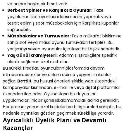
ve onlara başka bir fırsat verir.
Serbest Spinler ve Karşılıksız Oyunlar:
Taze
yayınlanan slot oyunlarını lansmanını yapmak veya
tespit edilmiş spor müsabakaları için karşılıksız kuponlar
sağlanabilir.
Müsabakalar ve Turnuvalar:
Fazla mükafat birikimine
sahip slot veya masa oyunu turnuvaları tertiplez. Bu,
yarışmayı seven oyuncular için ilave bir teşvik sebebidir.
Yaş Günü İkramiyeleri:
Adanmış iştirakçilere spesifik
olarak sağlanan özel ekstralar.
Bu sürekli fırsatlar, oyuncuların platformda devam
etmesini destekler ve onlara daima yepyeni imkânlar
sağlar.
Bettilt
, bu hususi önerileri sıklıkla web sitesindeki
kampanyalar kısmından, e-mail ile veya dijital platformlar
üzerinden ilan eder. Oyuncuların bu duyuruları
uygulamaları, hiçbir şansı ıskalamamaları adına gereklidir.
Her promosyonun özel kaideleri ve bitiş süreleri sahiptir, bu
nedenle ayrıntıları gözden geçirmek sürekli işe yarardır.
Ayrıcalıklı Üyelik Planı ve Devamlı
Kazançlar