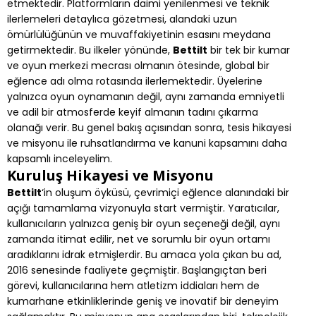
etmektedir. Platformların daimi yenilenmesi ve teknik
ilerlemeleri detaylıca gözetmesi, alandaki uzun
ömürlülüğünün ve muvaffakiyetinin esasını meydana
getirmektedir. Bu ilkeler yönünde,
Bettilt
bir tek bir kumar
ve oyun merkezi mecrası olmanın ötesinde, global bir
eğlence adı olma rotasında ilerlemektedir. Üyelerine
yalnızca oyun oynamanın değil, aynı zamanda emniyetli
ve adil bir atmosferde keyif almanın tadını çıkarma
olanağı verir. Bu genel bakış açısından sonra, tesis hikayesi
ve misyonu ile ruhsatlandırma ve kanuni kapsamını daha
kapsamlı inceleyelim.
Kuruluş Hikayesi ve Misyonu
Bettilt
‘in oluşum öyküsü, çevrimiçi eğlence alanındaki bir
açığı tamamlama vizyonuyla start vermiştir. Yaratıcılar,
kullanıcıların yalnızca geniş bir oyun seçeneği değil, aynı
zamanda itimat edilir, net ve sorumlu bir oyun ortamı
aradıklarını idrak etmişlerdir. Bu amaca yola çıkan bu ad,
2016 senesinde faaliyete geçmiştir. Başlangıçtan beri
görevi, kullanıcılarına hem atletizm iddiaları hem de
kumarhane etkinliklerinde geniş ve inovatif bir deneyim