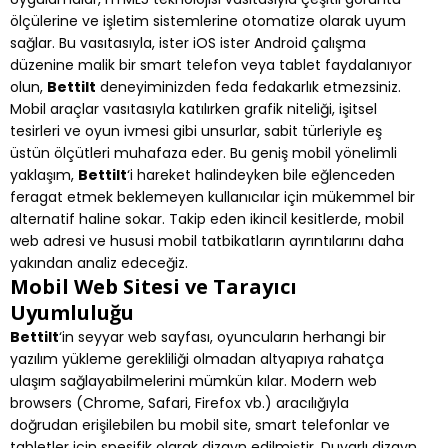
ölçülerine ve işletim sistemlerine otomatize olarak uyum
sağlar. Bu vasıtasıyla, ister iOS ister Android çalışma
düzenine malik bir smart telefon veya tablet faydalanıyor
olun,
Bettilt
deneyiminizden feda fedakarlık etmezsiniz.
Mobil araçlar vasıtasıyla katılırken grafik niteliği, işitsel
tesirleri ve oyun ivmesi gibi unsurlar, sabit türleriyle eş
üstün ölçütleri muhafaza eder. Bu geniş mobil yönelimli
yaklaşım,
Bettilt
‘i hareket halindeyken bile eğlenceden
feragat etmek beklemeyen kullanıcılar için mükemmel bir
alternatif haline sokar. Takip eden ikincil kesitlerde, mobil
web adresi ve hususi mobil tatbikatların ayrıntılarını daha
yakından analiz edeceğiz.
Mobil Web Sitesi ve Tarayıcı
Uyumluluğu
Bettilt
‘in seyyar web sayfası, oyuncuların herhangi bir
yazılım yükleme gerekliliği olmadan altyapıya rahatça
ulaşım sağlayabilmelerini mümkün kılar. Modern web
browsers (Chrome, Safari, Firefox vb.) aracılığıyla
doğrudan erişilebilen bu mobil site, smart telefonlar ve
tabletler için spesifik olarak dizayn edilmiştir. Duyarlı dizayn