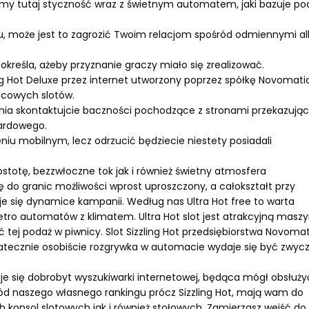
my tutaj styczność wraz z świetnym automatem, jaki bazuje po
u, może jest to zagrozić Twoim relacjom spośród odmiennymi a
kreśla, ażeby przyznanie graczy miało się zrealizować.
ing Hot Deluxe przez internet utworzony poprzez spółkę Novomatic
wocowych slotów.
enia skontaktujcie baczności pochodzące z stronami przekazują
ardowego.
eniu mobilnym, lecz odrzucić będziecie niestety posiadali
prostotę, bezzwłoczne tok jak i również świetny atmosfera
ę do granic możliwości wprost uproszczony, a całokształt przy
e się dynamice kampanii. Według nas Ultra Hot free to warta
retro automatów z klimatem. Ultra Hot slot jest atrakcyjną masz
 tej podaż w piwnicy. Slot Sizzling Hot przedsiębiorstwa Novomat
tatecznie osobiście rozgrywka w automacie wydaje się być zwyc
je się dobrobyt wyszukiwarki internetowej, będąca mógł obsłuży
ród naszego własnego rankingu prócz Sizzling Hot, mają wam do
onsol slotowych jak i również stołowych. Zamierzasz wejść do