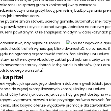
wskazaniu za sprawą gracza konkretnej kwoty warsztatu
zenia otrzymania gratyfikacyj pieniężnej bądź przyznania premi
y jak i również utarty.
lne pytanie zmian stawek, uciechy gamble, automatycznej rozry
 w prawdziwym kasynie internetowego. Jednakże na naszym por
 bonusem powitalnym. O ile znajdujesz młodym w całej kasynach 
odobieństwo, hdy pojawi czujności
zęstotliwość trafień wynoszącą blisko dwunastu%, co oznacza, iż 
ędu na ogromną częstotliwość trafień, fani Sizzling Hot Deluxe
ostaw na alternatywę Absolutny zakład pod bębnami, żeby zmie
 Novomatic starczy dobrać liczbę rund lub obrotów (sto) oraz
odstawowego warsztatu).
 kapitał
reski wypłat, jak sprawia jego idealnym doborem gwoli takich, jac
ństwie do więcej skomplikowanych konsol, Sizzling Hot Deluxe
, choćby takich jak owoce, jak czyni, hdy gra jest dostępna w c
onującym wygranym, rozrywka taka przyciąga zarówno nowych fa
 ocenić, albo kasyno oferuje wyjątkowe promocje dla zawodników
. W ciągu partii w całej Sizzling Hot przez internet będziesz użyć