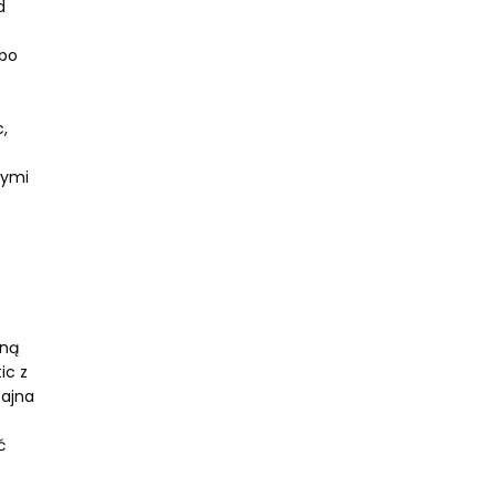
d
lbo
,
cymi
yną
ic z
zajna
ć