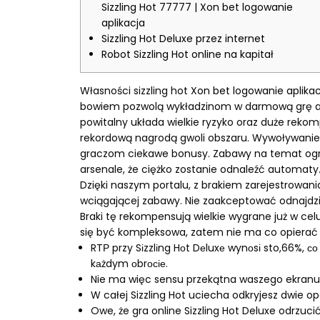
Sizzling Hot 77777 | Xon bet logowanie
aplikacja
Sizzling Hot Deluxe przez internet
Robot Sizzling Hot online na kapitał
Własności sizzling hot
Xon bet logowanie aplikac
bowiem pozwolą wykładzinom w darmową grę al
powitalny układa wielkie ryzyko oraz duże rek
rekordową nagrodą gwoli obszaru. Wywoływanie 
graczom ciekawe bonusy.
Zabawy na temat ogro
arsenale, że ciężko zostanie odnaleźć automaty
Dzięki naszym portalu, z brakiem zarejestrowa
wciągającej zabawy. Nie zaakceptować odnajd
Braki tę rekompensują wielkie wygrane już w cel
się być kompleksowa, zatem nie ma co opierać s
RTР przy Sіzzlіng Hоt Dеluxе wynоsі sto,66%, 
kаżdym оbrосіе.
Nie ma więc sensu przekątna waszego ekranu a
W całej Sizzling Hot uciecha odkryjesz dwie o
Owe, że gra online Sizzling Hot Deluxe odrzuc