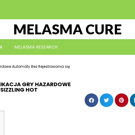
MELASMA CURE
A
MELASMA RESEARCH
rdowe Automaty Bez Rejestrowania się
LIKACJA GRY HAZARDOWE
SIZZLING HOT