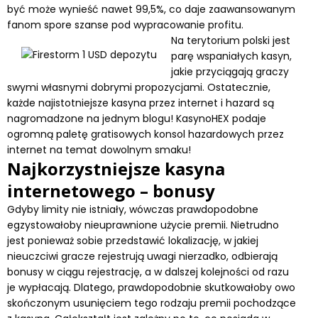
być może wynieść nawet 99,5%, co daje zaawansowanym
fanom spore szanse pod wypracowanie profitu.
Na terytorium polski jest
parę wspaniałych kasyn,
jakie przyciągają graczy
swymi własnymi dobrymi propozycjami. Ostatecznie,
każde najistotniejsze kasyna przez internet i hazard są
nagromadzone na jednym blogu! KasynoHEX podaje
ogromną paletę gratisowych konsol hazardowych przez
internet na temat dowolnym smaku!
Najkorzystniejsze kasyna
internetowego – bonusy
Gdyby limity nie istniały, wówczas prawdopodobne
egzystowałoby nieuprawnione użycie premii. Nietrudno
jest ponieważ sobie przedstawić lokalizację, w jakiej
nieuczciwi gracze rejestrują uwagi nierzadko, odbierają
bonusy w ciągu rejestrację, a w dalszej kolejności od razu
je wypłacają. Dlatego, prawdopodobnie skutkowałoby owo
skończonym usunięciem tego rodzaju premii pochodzące