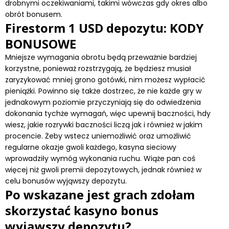
drobnymi oczekiwaniami, takimi wówczas gdy okres albo
obrót bonusem.
Firestorm 1 USD depozytu: KODY
BONUSOWE
Mniejsze wymagania obrotu będą przeważnie bardziej
korzystne, ponieważ rozstrzygają, że będziesz musiał
zaryzykować mniej grono gotówki, nim możesz wypłacić
pieniążki. Powinno się także dostrzec, że nie każde gry w
jednakowym poziomie przyczyniają się do odwiedzenia
dokonania tychże wymagań, więc upewnij baczności, hdy
wiesz, jakie rozrywki baczności liczą jak i również w jakim
procencie. Żeby wstecz uniemożliwić oraz umożliwić
regularne okazje gwoli każdego, kasyna sieciowy
wprowadziły wymóg wykonania ruchu. Wiąże pan coś
więcej niż gwoli premii depozytowych, jednak również w
celu bonusów wyjąwszy depozytu.
Po wskazane jest grach zdołam
skorzystać kasyno bonus
wyjąwszy depozytu?