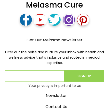
Melasma Cure
Get Out Melasma Newsletter
Filter out the noise and nurture your inbox with health and
wellness advice that's inclusive and rooted in medical
expertise.
SIGN UP
Your privacy is important to us
Newsletter
Contact Us