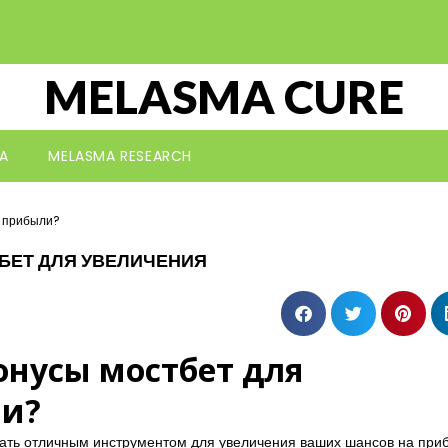
MELASMA CURE
A
MELASMA RESEARCH
я прибыли?
БЕТ ДЛЯ УВЕЛИЧЕНИЯ
онусы мостбет для
ли?
тать отличным инструментом для увеличения ваших шансов на при