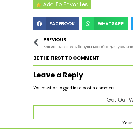
Add To Favorites
FACEBOOK
WHATSAPP
PREVIOUS
BE THE FIRST TO COMMENT
Leave a Reply
You must be
logged in
to post a comment.
Get Our W
Your 