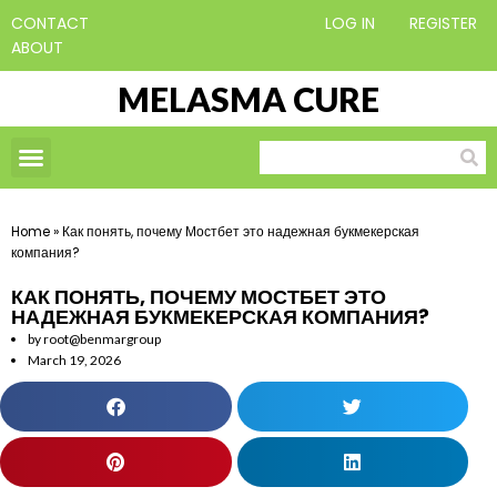
CONTACT
LOG IN
REGISTER
ABOUT
MELASMA CURE
Home
»
Как понять, почему Мостбет это надежная букмекерская
компания?
КАК ПОНЯТЬ, ПОЧЕМУ МОСТБЕТ ЭТО
НАДЕЖНАЯ БУКМЕКЕРСКАЯ КОМПАНИЯ?
by
root@benmargroup
March 19, 2026