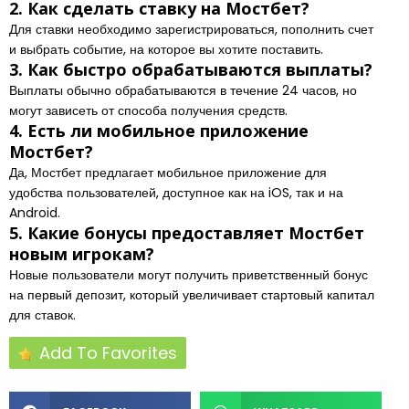
2. Как сделать ставку на Мостбет?
Для ставки необходимо зарегистрироваться, пополнить счет
и выбрать событие, на которое вы хотите поставить.
3. Как быстро обрабатываются выплаты?
Выплаты обычно обрабатываются в течение 24 часов, но
могут зависеть от способа получения средств.
4. Есть ли мобильное приложение
Мостбет?
Да, Мостбет предлагает мобильное приложение для
удобства пользователей, доступное как на iOS, так и на
Android.
5. Какие бонусы предоставляет Мостбет
новым игрокам?
Новые пользователи могут получить приветственный бонус
на первый депозит, который увеличивает стартовый капитал
для ставок.
Add To Favorites