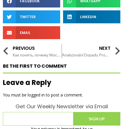
FACEBOOK
WHATSAPP
TWITTER
LINKEDIN
EMAIL
PREVIOUS
NEXT
Как понять, почему Мостбет это надежная букмекерская компания?
Analyzování Dopadu Promo Kódu Mostbet na Sázkový Zážitek
BE THE FIRST TO COMMENT
Leave a Reply
You must be
logged in
to post a comment.
Get Our Weekly Newsletter via Email
SIGN UP