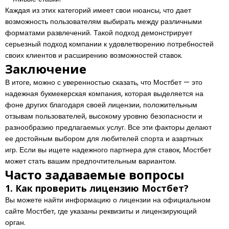
Каждая из этих категорий имеет свои нюансы, что дает
возможность пользователям выбирать между различными
форматами развлечений. Такой подход демонстрирует
серьезный подход компании к удовлетворению потребностей
своих клиентов и расширению возможностей ставок.
Заключение
В итоге, можно с уверенностью сказать, что Мостбет — это
надежная букмекерская компания, которая выделяется на
фоне других благодаря своей лицензии, положительным
отзывам пользователей, высокому уровню безопасности и
разнообразию предлагаемых услуг. Все эти факторы делают
ее достойным выбором для любителей спорта и азартных
игр. Если вы ищете надежного партнера для ставок, Мостбет
может стать вашим предпочтительным вариантом.
Часто задаваемые вопросы
1. Как проверить лицензию Мостбет?
Вы можете найти информацию о лицензии на официальном
сайте Мостбет, где указаны реквизиты и лицензирующий
орган.