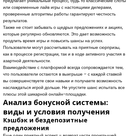
предлагает уникальный процесс, будь то классические слоты
или современные лайв игры с настоящими дилерами,
проверенные алгоритмы работы гарантируют честность
результатов.
Также не стоит забывать о щедрых предложениях и акциях,
которые регулярно обновляются. Это дает возможность
продлить время игры и повысить шансы на успех.
Пользователи могут рассчитывать на приятные сюрпризы,
как в процессе регистрации, так и в ходе активного участия в
азартной деятельности.
Взаимодействие с платформой всегда сопровождается тем,
что пользователи остаются в выигрыше – с каждой ставкой
вы совершенствуете свои навыки и получаете возможность
наслаждаться игрой дольше. Не упустите шанс испытать все
плюсы этой шикарной онлайн-площадки.
Анализ бонусной системы:
виды и условия получения
Кэшбэк и бездепозитные
предложения
Еще один приятный аспект – возврат части проигрышей.