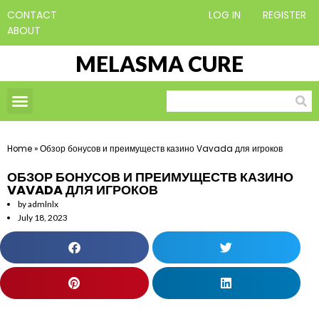
CONTACT
LOG IN
REGISTER
ABOUT
MELASMA CURE
Home
»
Обзор бонусов и преимуществ казино Vavada для игроков
ОБЗОР БОНУСОВ И ПРЕИМУЩЕСТВ КАЗИНО
VAVADA ДЛЯ ИГРОКОВ
by
admlnlx
July 18, 2023