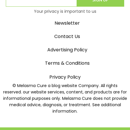
Your privacy is important to us
Newsletter
Contact Us
Advertising Policy
Terms & Conditions
Privacy Policy
© Melasma Cure a blog website Company. All rights
reserved. our website services, content, and products are for
informational purposes only. Melasma Cure does not provide
medical advice, diagnosis, or treatment. See additional
information.