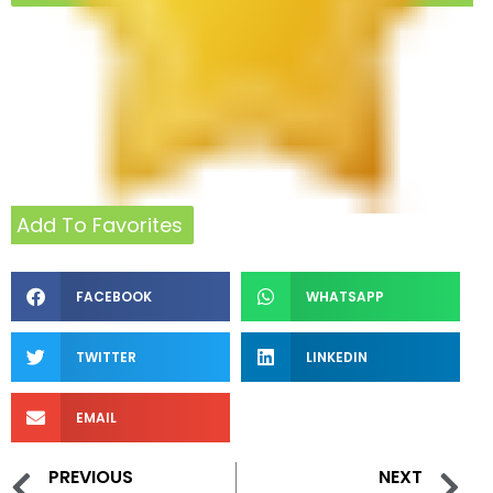
Add To Favorites
FACEBOOK
WHATSAPP
TWITTER
LINKEDIN
EMAIL
PREVIOUS
NEXT