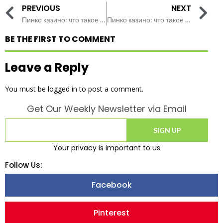
PREVIOUS
NEXT
Пинко казино: что такое RNG и как он работает
Пинко казино: что такое RNG и как он работает
BE THE FIRST TO COMMENT
Leave a Reply
You must be
logged in
to post a comment.
Get Our Weekly Newsletter via Email
SIGN UP
Your privacy is important to us
Follow Us:
Facebook
Pinterest