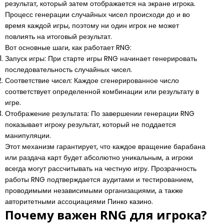
результат, который затем отображается на экране игрока.
Процесс генерации случайных чисел происходи до и во
время каждой игры, поэтому ни один игрок не может
повлиять на итоговый результат.
Вот основные шаги, как работает RNG:
Запуск игры: При старте игры RNG начинает генерировать
последовательность случайных чисел.
Соответствие чисел: Каждое сгенерированное число
соответствует определенной комбинации или результату в
игре.
Отображение результата: По завершении генерации RNG
показывает игроку результат, который не поддается
манипуляции.
Этот механизм гарантирует, что каждое вращение барабана
или раздача карт будет абсолютно уникальным, а игроки
всегда могут рассчитывать на честную игру. Прозрачность
работы RNG подтверждается аудитами и тестированием,
проводимыми независимыми организациями, а также
авторитетными ассоциациями
Пинко казино
.
Почему важен RNG для игрока?