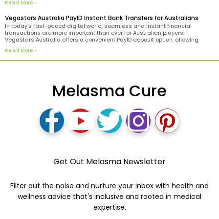
Read More »
its Curacao license.
Vegastars Australia PayID Instant Bank Transfers for Australians
In today’s fast-paced digital world, seamless and instant financial
transactions are more important than ever for Australian players.
Vegastars Australia offers a convenient PayID deposit option, allowing
users to fund their accounts via instant bank transfers tailored to the
Read More »
needs of Aussie players. PayID technology simplifies the process by
enabling
Melasma Cure
Get Out Melasma Newsletter
Filter out the noise and nurture your inbox with health and
wellness advice that's inclusive and rooted in medical
expertise.