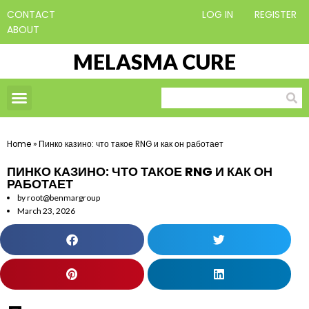
CONTACT
LOG IN
REGISTER
ABOUT
MELASMA CURE
Home
»
Пинко казино: что такое RNG и как он работает
ПИНКО КАЗИНО: ЧТО ТАКОЕ RNG И КАК ОН
РАБОТАЕТ
by
root@benmargroup
March 23, 2026