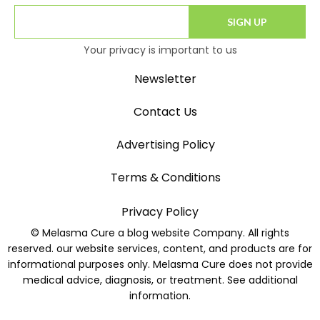
SIGN UP
Your privacy is important to us
Newsletter
Contact Us
Advertising Policy
Terms & Conditions
Privacy Policy
© Melasma Cure a blog website Company. All rights
reserved. our website services, content, and products are for
informational purposes only. Melasma Cure does not provide
medical advice, diagnosis, or treatment. See additional
information.