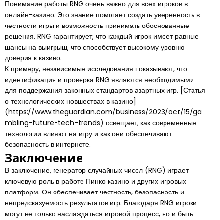
Понимание работы RNG очень важно для всех игроков в
онлайн-казино. Это знание помогает создать уверенность в
честности игры и возможность принимать обоснованные
решения. RNG гарантирует, что каждый игрок имеет равные
шансы на выигрыш, что способствует высокому уровню
доверия к казино.
К примеру, независимые исследования показывают, что
идентификация и проверка RNG являются необходимыми
для поддержания законных стандартов азартных игр. [Статья
о технологических новшествах в казино]
(https://www.theguardian.com/business/2023/oct/15/ga
mbling-future-tech-trends) освещает, как современные
технологии влияют на игру и как они обеспечивают
безопасность в интернете.
Заключение
В заключение, генератор случайных чисел (RNG) играет
ключевую роль в работе Пинко казино и других игровых
платформ. Он обеспечивает честность, безопасность и
непредсказуемость результатов игр. Благодаря RNG игроки
могут не только наслаждаться игровой процесс, но и быть