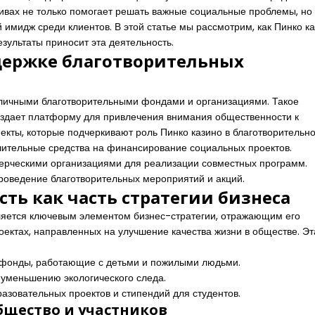
ивах не только помогает решать важные социальные проблемы, но
 имидж среди клиентов. В этой статье мы рассмотрим, как Пинко к
зультаты приносит эта деятельность.
держке благотворительных
азличными благотворительными фондами и организациями. Такое
 создает платформу для привлечения внимания общественности к
кты, которые подчеркивают роль Пинко казино в благотворительно
ительные средства на финансирование социальных проектов.
ерческими организациями для реализации совместных программ.
роведение благотворительных мероприятий и акций.
ть как часть стратегии бизнеса
вляется ключевым элементом бизнес-стратегии, отражающим его
роектах, направленных на улучшение качества жизни в обществе. Эт
 фонды, работающие с детьми и пожилыми людьми.
уменьшению экологического следа.
зовательных проектов и стипендий для студентов.
бщество и участников