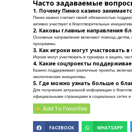
Часто задаваемые вопрос
1. Почему Пинко казино занимает
Пинко казино считает своей обязанностью подде
активно участвует в благотворительных инициатив
2. Каковы главные направления б
Основные направления включают помощь детям, 
программы.
3. Как игроки могут участвовать 
Игроки могут участвовать в турнирах и акциях, час
4. Какие соцпроекты поддерживае
Казино поддерживает различные проекты, включ
экологические инициативы.
5. Где можно узнать больше о бл
Для получения актуальной информации о благотв
официальными страницами в социальных сетях и 
Add To Favorites
FACEBOOK
WHATSAPP