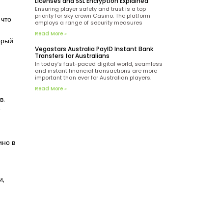
Licenses and SSL Encryption Explained
technology simplifies the process by enabling
Ensuring player safety and trust is a top
priority for sky crown Casino. The platform
 что
employs a range of security measures
designed to protect personal and financial
Read More »
information, making it a reliable choice for
орый
online gaming enthusiasts. One of the key
Vegastars Australia PayID Instant Bank
indicators of the casino’s legitimacy is its
Transfers for Australians
Curacao license.
In today’s fast-paced digital world, seamless
and instant financial transactions are more
important than ever for Australian players.
Vegastars Australia offers a convenient PayID
Read More »
deposit option, allowing users to fund their
в.
accounts via instant bank transfers tailored
to the needs of Aussie players. PayID
technology simplifies the process by enabling
ино в
и,