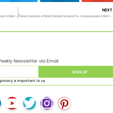
NEXT
Пинко казино и благотворительность: социальная ответственность
Пинко казино и благотворительность: социальная ответственность
eekly Newsletter via Email
SIGN UP
privacy is important to us