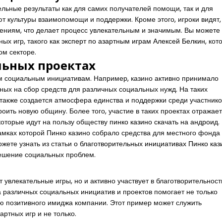
ельные результаты как для самих получателей помощи, так и для
 культуры взаимопомощи и поддержки. Кроме этого, игроки видят,
нениям, что делает процесс увлекательным и значимым. Вы можете
ых игр, такого как
эксперт по азартным играм Алексей Белкин
, кот
ом секторе.
льных проектах
м социальным инициативам. Например, казино активно принимало
ных на сбор средств для различных социальных нужд. На таких
 также создается атмосфера единства и поддержки среди участнико
роить новую общину. Более того, участие в таких проектах отражает
 которые идут на пользу обществу
пинко казино скачать на андроид
.
амках которой Пинко казино собрало средства для местного фонда
жете узнать из статьи
о благотворительных инициативах Пинко каз
 решение социальных проблем.
 увлекательные игры, но и активно участвует в благотворительност
 различных социальных инициатив и проектов помогает не только
ию позитивного имиджа компании. Этот пример может служить
ртных игр и не только.