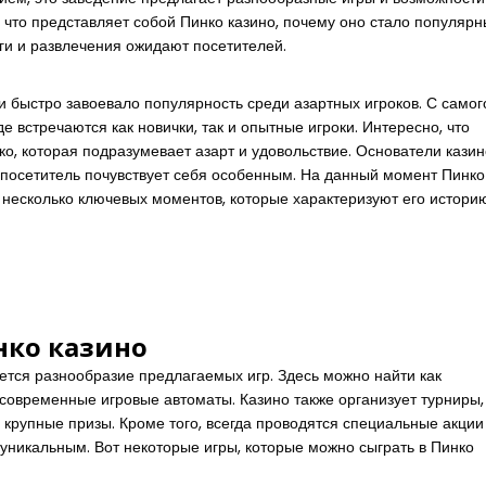
, что представляет собой Пинко казино, почему оно стало популяр
уги и развлечения ожидают посетителей.
и быстро завоевало популярность среди азартных игроков. С самог
е встречаются как новички, так и опытные игроки. Интересно, что
ко, которая подразумевает азарт и удовольствие. Основатели казин
 посетитель почувствует себя особенным. На данный момент Пинко
т несколько ключевых моментов, которые характеризуют его историю
нко казино
ется разнообразие предлагаемых игр. Здесь можно найти как
и современные игровые автоматы. Казино также организует турниры,
а крупные призы. Кроме того, всегда проводятся специальные акции
никальным. Вот некоторые игры, которые можно сыграть в Пинко