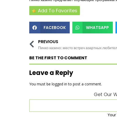
Add To Favorites
FACEBOOK
WHATSAPP
PREVIOUS
Пинко казино: место встреч азартных любите
BE THE FIRST TO COMMENT
Leave a Reply
You must be
logged in
to post a comment.
Get Our W
Your 