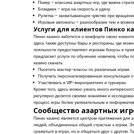
Покер – классика азартных игр, где важна страте
Блэкджек – игра на скорость и удачу.
Рулетка – захватывающее чувство при вращении
Игровые автоматы – разнообразие тем и возмо
Услуги для клиентов Пинко к
Пинко казино заботится о комфорте своих клиенто
здесь также доступны бары и рестораны, где мож
лояльности предоставляют игрокам бонусы и приви
предлагает услуги по обучению новичков, чтобы п
казино скачать
Посетить мастер-классы по различным играм.
Получить персонализированные консультации от
Участвовать в VIP-мероприятиях и турнирах.
Кроме того, здесь можно узнать много интересног
регулярно делится своими знаниями и исследован
процесс игры более увлекательным и информати
Сообщество азартных игр
Пинко казино является центром притяжения для аз
людей, объединенных общей страстью к играм. Это
сражаться в играх, но и общаться друг с другом.