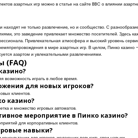
ектов азартных игр можно в статье на сайте
BBC о влиянии азартн
и находят не только развлечение, но и сообщество. С разнообрази
тиями, это заведение привлекает множество посетителей. Здесь к
офессионала. Привлекательная атмосфера и высокий уровень серви
ремяпрепровождения в мире азартных игр. В целом, Пинко казино –
есуется азартом и увлекательными развлечениями.
ы (FAQ)
казино?
яя возможность играть в любое время.
ложения для новых игроков?
новых клиентов.
ко казино?
летка и множество игровых автоматов.
ативное мероприятие в Пинко казино?
оприятий для корпоративных клиентов.
игровые навыки?
консультации для игроков, желающих повысить свои навыки.