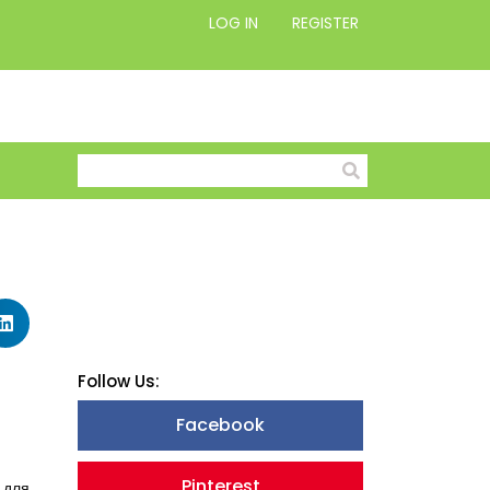
LOG IN
REGISTER
Follow Us:
Facebook
Pinterest
 для