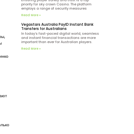
Ensuring player safety and trust is a top
priority for sky crown Casino. The platform
employs a range of security measures
designed to protect personal and financial
Read More »
information, making it a reliable choice for
online gaming enthusiasts. One of the key
Vegastars Australia PayID Instant Bank
indicators of the casino’s legitimacy is its
Transfers for Australians
Curacao license.
In today’s fast-paced digital world, seamless
ры,
and instant financial transactions are more
important than ever for Australian players.
ы
Vegastars Australia offers a convenient PayID
Read More »
deposit option, allowing users to fund their
accounts via instant bank transfers tailored
инко
to the needs of Aussie players. PayID
technology simplifies the process by enabling
лают
олько