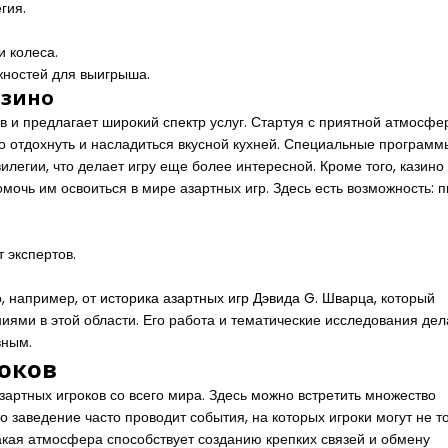
гия.
 колеса.
жностей для выигрыша.
азино
в и предлагает широкий спектр услуг. Стартуя с приятной атмосфе
но отдохнуть и насладиться вкусной кухней. Специальные программ
легии, что делает игру еще более интересной. Кроме того, казино
омочь им освоиться в мире азартных игр. Здесь есть возможность:
п
 экспертов.
о, например, от
историка азартных игр Дэвида G. Шварца
, который
иями в этой области. Его работа и тематические исследования де
вным.
оков
артных игроков со всего мира. Здесь можно встретить множество
 заведение часто проводит события, на которых игроки могут не т
 Такая атмосфера способствует созданию крепких связей и обмену