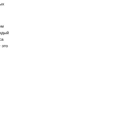
ых
ем
аждый
са
 это