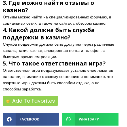
3. Где можно найти отзывы о
казино?
Отзывы можно найти на специализированных форумах, в
социальных сетях, а также на сайтах с обзором казино.
4. Какой должна быть служба
поддержки в казино?
Служба поддержки должна быть доступна через различные
каналы, такие как чат, электронная почта и телефон, с
быстрым временем реакции.
5. Что такое ответственная игра?
Ответственная игра подразумевает установление лимитов
на ставки, внимание к своему состоянию и понимание, что
азартные игры должны быть способом отдыха, а не
способом заработка.
Add To Favorites
FACEBOOK
WHATSAPP