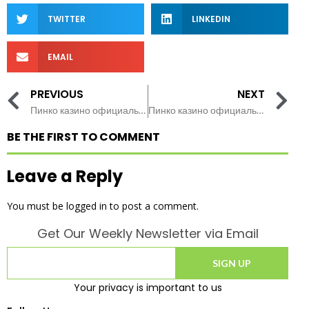
TWITTER
LINKEDIN
EMAIL
PREVIOUS
NEXT
Пинко казино официальный сайт: Как определить честность казино
Пинко казино официальный сайт: Как определить честность казино
BE THE FIRST TO COMMENT
Leave a Reply
You must be
logged in
to post a comment.
Get Our Weekly Newsletter via Email
SIGN UP
Your privacy is important to us