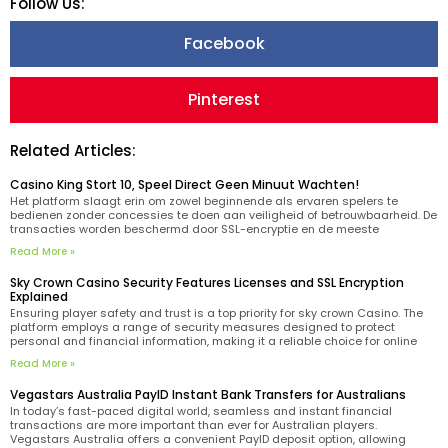
Follow Us:
Facebook
Pinterest
Related Articles:
Casino King Stort 10, Speel Direct Geen Minuut Wachten!
Het platform slaagt erin om zowel beginnende als ervaren spelers te
bedienen zonder concessies te doen aan veiligheid of betrouwbaarheid. De
transacties worden beschermd door SSL-encryptie en de meeste
stortingen worden direct verwerkt. Het inlogproces bij King casino is casino
Read More »
king beveiligd met moderne encryptietechnologie en vereist alleen je
geregistreerde
Sky Crown Casino Security Features Licenses and SSL Encryption
Explained
Ensuring player safety and trust is a top priority for sky crown Casino. The
platform employs a range of security measures designed to protect
personal and financial information, making it a reliable choice for online
gaming enthusiasts. One of the key indicators of the casino’s legitimacy is
Read More »
its Curacao license.
Vegastars Australia PayID Instant Bank Transfers for Australians
In today’s fast-paced digital world, seamless and instant financial
transactions are more important than ever for Australian players.
Vegastars Australia offers a convenient PayID deposit option, allowing