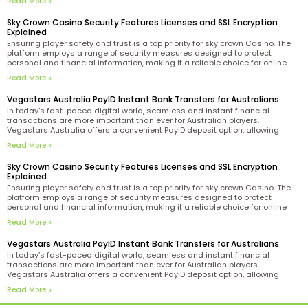
Read More »
king beveiligd met moderne encryptietechnologie en vereist alleen je
geregistreerde
Sky Crown Casino Security Features Licenses and SSL Encryption
Explained
Ensuring player safety and trust is a top priority for sky crown Casino. The
platform employs a range of security measures designed to protect
personal and financial information, making it a reliable choice for online
gaming enthusiasts. One of the key indicators of the casino’s legitimacy is
Read More »
its Curacao license.
Vegastars Australia PayID Instant Bank Transfers for Australians
In today’s fast-paced digital world, seamless and instant financial
transactions are more important than ever for Australian players.
Vegastars Australia offers a convenient PayID deposit option, allowing
users to fund their accounts via instant bank transfers tailored to the
Read More »
needs of Aussie players. PayID technology simplifies the process by
enabling
Sky Crown Casino Security Features Licenses and SSL Encryption
Explained
Ensuring player safety and trust is a top priority for sky crown Casino. The
platform employs a range of security measures designed to protect
personal and financial information, making it a reliable choice for online
gaming enthusiasts. One of the key indicators of the casino’s legitimacy is
Read More »
its Curacao license.
Vegastars Australia PayID Instant Bank Transfers for Australians
In today’s fast-paced digital world, seamless and instant financial
transactions are more important than ever for Australian players.
Vegastars Australia offers a convenient PayID deposit option, allowing
users to fund their accounts via instant bank transfers tailored to the
Read More »
needs of Aussie players. PayID technology simplifies the process by
enabling