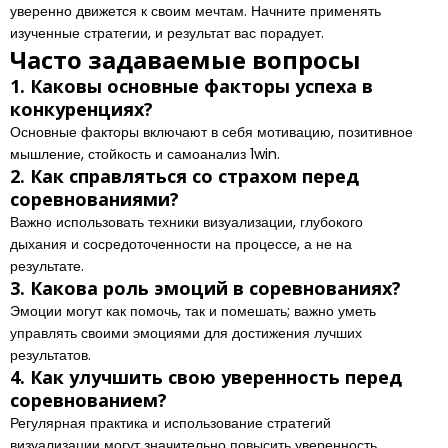
уверенно движется к своим мечтам. Начните применять
изученные стратегии, и результат вас порадует.
Часто задаваемые вопросы
1. Каковы основные факторы успеха в
конкуренциях?
Основные факторы включают в себя мотивацию, позитивное
мышление, стойкость и самоанализ
1win
.
2. Как справляться со страхом перед
соревнованиями?
Важно использовать техники визуализации, глубокого
дыхания и сосредоточенности на процессе, а не на
результате.
3. Какова роль эмоций в соревнованиях?
Эмоции могут как помочь, так и помешать; важно уметь
управлять своими эмоциями для достижения лучших
результатов.
4. Как улучшить свою уверенность перед
соревнованием?
Регулярная практика и использование стратегий
визуализации могут значительно повысить уверенность.