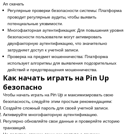
Ап скачать
Регулярные проверки безопасности системы: Платформа
проводит регулярные аудиты, чтобы выявить
потенциальные уязвимости.
Многофакторная аутентификация: Для повышения уровня
безопасности пользователи могут активировать
двухфакторную аутентификацию, что значительно
затрудняет доступ к учетной записи.
Проверка на предмет мошенничества: Платформа
использует алгоритмы для выявления подозрительных
действий и предотвращения мошенничества.
Как начать играть на Pin Up
безопасно
Чтобы начать играть на Pin Up и максимизировать свою
безопасность, следуйте этим простым рекомендациям:
Создайте сложный пароль для своей учетной записи.
Активируйте многофакторную аутентификацию.
Регулярно обновляйте свои данные и проверяйте историю
транзакций.