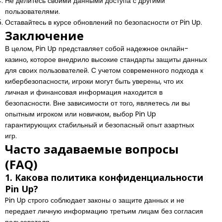
Не делитесь своими данными доступа с другими
пользователями.
Оставайтесь в курсе обновлений по безопасности от Pin Up.
Заключение
В целом, Pin Up представляет собой надежное онлайн-
казино, которое внедрило высокие стандарты защиты данных
для своих пользователей. С учетом современного подхода к
кибербезопасности, игроки могут быть уверены, что их
личная и финансовая информация находится в
безопасности. Вне зависимости от того, являетесь ли вы
опытным игроком или новичком, выбор Pin Up
гарантирующих стабильный и безопасный опыт азартных
игр.
Часто задаваемые вопросы
(FAQ)
1. Какова политика конфиденциальности
Pin Up?
Pin Up строго соблюдает законы о защите данных и не
передает личную информацию третьим лицам без согласия