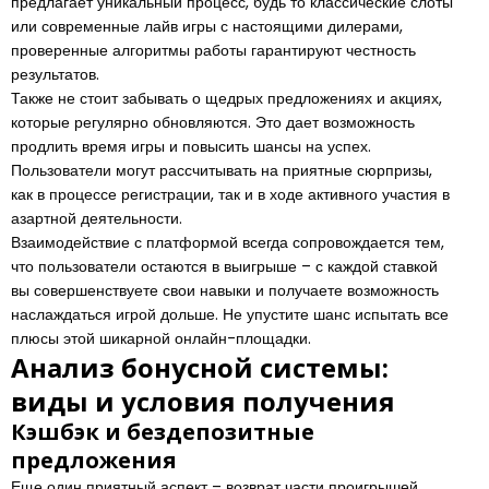
предлагает уникальный процесс, будь то классические слоты
или современные лайв игры с настоящими дилерами,
проверенные алгоритмы работы гарантируют честность
результатов.
Также не стоит забывать о щедрых предложениях и акциях,
которые регулярно обновляются. Это дает возможность
продлить время игры и повысить шансы на успех.
Пользователи могут рассчитывать на приятные сюрпризы,
как в процессе регистрации, так и в ходе активного участия в
азартной деятельности.
Взаимодействие с платформой всегда сопровождается тем,
что пользователи остаются в выигрыше – с каждой ставкой
вы совершенствуете свои навыки и получаете возможность
наслаждаться игрой дольше. Не упустите шанс испытать все
плюсы этой шикарной онлайн-площадки.
Анализ бонусной системы:
виды и условия получения
Кэшбэк и бездепозитные
предложения
Еще один приятный аспект – возврат части проигрышей.