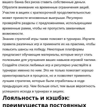
вашего банка без риска ставить собственные деньги.
Обратите внимание на временные ограничения акций.
Участие в акциях с краткосрочной продолжительностью
может принести мгновенные выигрыши. Регулярно
проверяйте разделы с предложениями, использующими
временные рамки, чтобы не пропустить заманчивые
возможности.
Знание стратегий игры также поможет в турнирах. Изучите
правила различных игр и примените их на практике, чтобы
повысить шансы на победу. Некоторые платформы
предлагают обучающие материалы, которые могут стать
полезными для улучшения ваших навыков игровой тактики.
Создайте список любимых игр и регулярно участвуйте в
турнирах именно по ним. Это не только помогает хорошо
ориентироваться в процессе, но и позволяет применять
лучшие стратегии, которые были отработаны в ходе
предыдущих игр. Чем больше опыт, тем выше вероятность
успешного исхода в турнирах и акциях.
Лояльность и кэшбэк:
преимущества постоянных