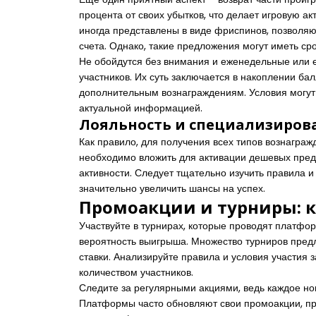
процента от своих убытков, что делает игровую а
иногда представлены в виде фриспинов, позволя
счета. Однако, такие предложения могут иметь ср
Не обойдутся без внимания и еженедельные или 
участников. Их суть заключается в накоплении ба
дополнительным вознаграждениям. Условия могут 
актуальной информацией.
Лояльность и специализиро
Как правило, для получения всех типов вознаграж
необходимо вложить для активации дешевых предл
активности. Следует тщательно изучить правила 
значительно увеличить шансы на успех.
Промоакции и турниры: 
Участвуйте в турнирах, которые проводят платфор
вероятность выигрыша. Множество турниров пре
ставки. Анализируйте правила и условия участия
количеством участников.
Следите за регулярными акциями, ведь каждое н
Платформы часто обновляют свои промоакции, пр