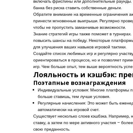
включать фриспины или дополнительные раунды. 
банка без риска ставить собственные деньги.
Обратите внимание на временные ограничения ак
принести мгновенные выигрыши. Регулярно пров
чтобы не пропустить заманчивые возможности.
Знание стратегий игры также поможет в турнирах.
повысить шансы на победу. Некоторые платформ
для улучшения ваших навыков игровой тактики.
Создайте список любимых игр и регулярно участву
ориентироваться в процессе, но и позволяет при
игр. Чем больше опыт, тем выше вероятность успе
Лояльность и кэшбэк: пр
Поэтапные вознаграждения
Индивидуальные условия: Многие платформы п
больше ставишь, тем лучше условия.
Регулярные начисления: Это может быть ежене
автоматически на игровой счет.
Существует несколько слоев кэшбэка. Например, 
ставку, а затем по мере активного участия – бол
свою преданность.