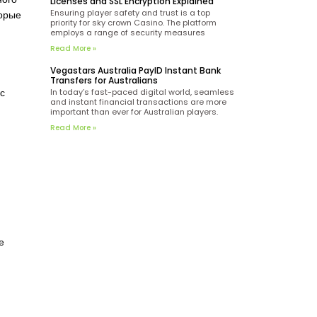
Licenses and SSL Encryption Explained
technology simplifies the process by enabling
Ensuring player safety and trust is a top
торые
priority for sky crown Casino. The platform
employs a range of security measures
designed to protect personal and financial
Read More »
information, making it a reliable choice for
online gaming enthusiasts. One of the key
Vegastars Australia PayID Instant Bank
indicators of the casino’s legitimacy is its
Transfers for Australians
Curacao license.
с
In today’s fast-paced digital world, seamless
and instant financial transactions are more
important than ever for Australian players.
Vegastars Australia offers a convenient PayID
Read More »
deposit option, allowing users to fund their
accounts via instant bank transfers tailored
to the needs of Aussie players. PayID
technology simplifies the process by enabling
е