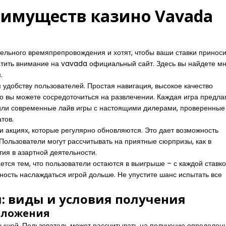
еимуществ казино Vavada
ельного времяпрепровождения и хотят, чтобы ваши ставки принос
ратить внимание на
vavada официальный сайт
. Здесь вы найдете м
.
удобству пользователей. Простая навигация, высокое качество
о вы можете сосредоточиться на развлечении. Каждая игра предла
ы или современные лайв игры с настоящими дилерами, проверенные
тов.
и акциях, которые регулярно обновляются. Это дает возможность
Пользователи могут рассчитывать на приятные сюрпризы, как в
тия в азартной деятельности.
тся тем, что пользователи остаются в выигрыше – с каждой ставк
ность наслаждаться игрой дольше. Не упустите шанс испытать все
: виды и условия получения
дложения
рышей. Пользователь может рассчитывать на получение определен