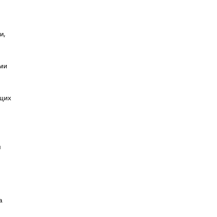
и,
ыми
ущих
м
а