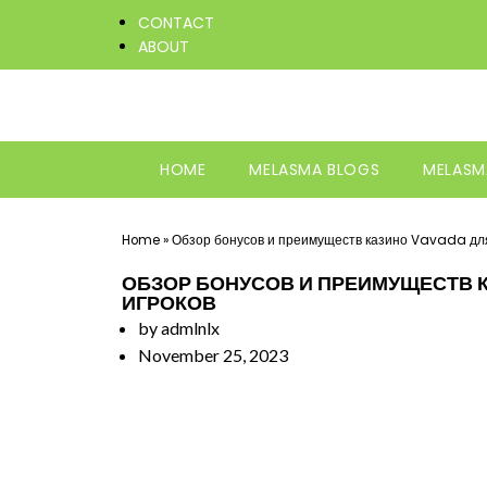
CONTACT
ABOUT
HOME
MELASMA BLOGS
MELASM
Home
»
Обзор бонусов и преимуществ казино Vavada для
ОБЗОР БОНУСОВ И ПРЕИМУЩЕСТВ 
ИГРОКОВ
by
admlnlx
November 25, 2023