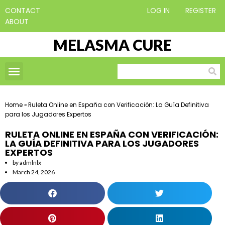
CONTACT
LOG IN
REGISTER
ABOUT
MELASMA CURE
Home
»
Ruleta Online en España con Verificación: La Guía Definitiva
para los Jugadores Expertos
RULETA ONLINE EN ESPAÑA CON VERIFICACIÓN:
LA GUÍA DEFINITIVA PARA LOS JUGADORES
EXPERTOS
by
admlnlx
March 24, 2026