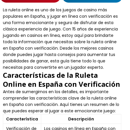
La ruleta online es uno de los juegos de casino más
populares en España, y jugar en línea con verificación es
una forma emocionante y segura de disfrutar de esta
clásica experiencia de juego. Con 15 años de experiencia
jugando en casinos en línea, estoy aquí para brindarte
toda la información que necesitas sobre la ruleta online
en España con verificación.
Desde los mejores casinos
donde puedes jugar hasta consejos para aumentar tus
posibilidades de ganar, esta guía tiene todo lo que
necesitas para convertirte en un jugador experto.
Características de la Ruleta
Online en España con Verificación
Antes de sumergirnos en los detalles, es importante
comprender las características clave de la ruleta online
en España con verificación. Aquí tienes un resumen de lo
que puedes esperar al jugar a este emocionante juego:
Característica
Descripción
Verificación de
Los casinos en línea en España con