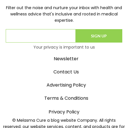
Filter out the noise and nurture your inbox with health and
wellness advice that's inclusive and rooted in medical
expertise.
SIGN UP
Your privacy is important to us
Newsletter
Contact Us
Advertising Policy
Terms & Conditions
Privacy Policy
© Melasma Cure a blog website Company. All rights
reserved. our website services, content, and products are for